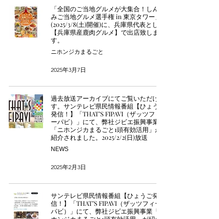
「全国のご当地グルメが大集合！しんく
みご当地グルメ選手権 in 東京タワー」
(2025/3/8(土)開催)に、兵庫県代表として
【兵庫県産鹿肉グルメ】で出店致しま
す。
ニホンジカまるごと
2025年3月7日
過去放送アーカイブにてご覧いただけま
す。サンテレビ県民情報番組【ひょうご
発信！】「THAT’S FIPAVI（ザッツフィ
ーパビ）」にて、弊社ジビエ振興事業
「ニホンジカまるごと1頭有効活用」が
紹介されました。2025/2/2(日)放送
NEWS
2025年2月3日
サンテレビ県民情報番組【ひょうご発
信！】「THAT’S FIPAVI（ザッツフィー
パビ）」にて、弊社ジビエ振興事業「ニ
ホンジカまるごと1頭有効活用」が紹介