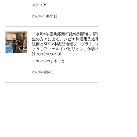
メディア
2023年10月21日
「令和5年度兵庫県行政特別研修」研修
生の方々による、ジビエ利活用先進事例
視察とSDGs体験型地域プログラム「ひ
ょうごフィールドパビリオン」体験の受
け入れ(2023/8/3)
ニホンジカまるごと
2023年8月4日
【県庁前駅(神戸市営地下鉄)】兵庫県広
報ショーウインドー「ひょうごフィール
ドパビリオン」に展示させていただいて
おります。
ニホンジカまるごと
2023年6月2日