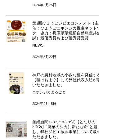
2024年3月26日
第4回ひょうごジビエコンテスト（主
催：ひょうごニホンジカ推進ネットワー
ク 協力：兵庫県環境部自然鳥獣共生
課）最優秀賞および優秀賞受賞
NEWS
2024年3月22日
神戸の農村地域の小さな種を発信する
【種はおよぐ】にて弊社代表入舩が取材
いただきました。
ニホンジカまるごと
2024年2月15日
産経新聞 (2023/10/20付)【となりの
SDGs】“廃棄のシカに新たな命“と題
し、弊社ジビエ振興事業について取材い
ただきました。