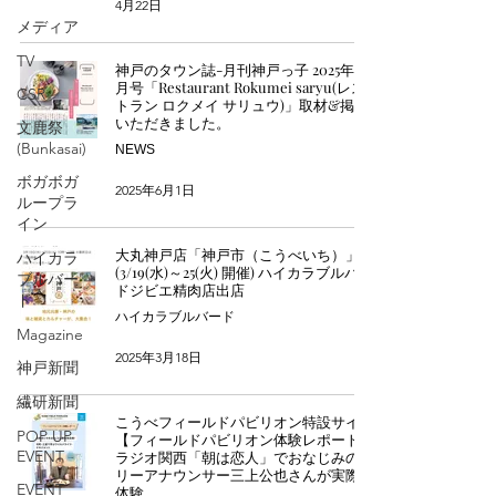
4月22日
メディア
TV
神戸のタウン誌-月刊神戸っ子 2025年6
月号「Restaurant Rokumei saryu(レス
CSR
トラン ロクメイ サリュウ)」取材&掲載
いただきました。
文鹿祭
(Bunkasai)
NEWS
ボガボガ
2025年6月1日
ループラ
イン
大丸神戸店「神戸市（こうべいち）」
ハイカラ
(3/19(水)～25(火) 開催) ハイカラブルバー
ブルバー
ドジビエ精肉店出店
ド
ハイカラブルバード
Magazine
2025年3月18日
神戸新聞
繊研新聞
こうべフィールドパビリオン特設サイト
POP UP
【フィールドパビリオン体験レポート】
EVENT
ラジオ関西「朝は恋人」でおなじみのフ
リーアナウンサー三上公也さんが実際に
EVENT
体験。