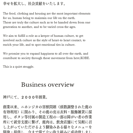
​幸せを拡大し、社会貢献をいたします。
The food, clothing and housing are the most important elements
for us, human be​ing to maintain our life on the earth.
Those are truly the culture such as to be handed down from one
generation to another, and to be varied cross the ages.
We aim to fulfill a role as a keeper of human culture, to get
involved such culture as the style of heart-to heart contact, to
enrich your life, and to spot emotional ties in culture.
We promise you to expand happiness to all over the earth, and
contribute to society through those movement from here,KOBE.
This is a quiet struggle.
Business overview​
神戸にて、２０００年創業。
創業以来、ニホンジカの害獣問題（頭数調整された鹿の
有効利用）に関わり、その鹿の皮は衣料・服飾雑貨に採
用し、ボタン等付属の製造工程の一部は障がい者の作業
所にて就労支援に繋げ、鹿肉は、飲食店舗にて気軽に召
し上がっていただけるよう馴染みある様々なメニューを
開発・提供し、今まで嘗てない取り組みに成功致しまし