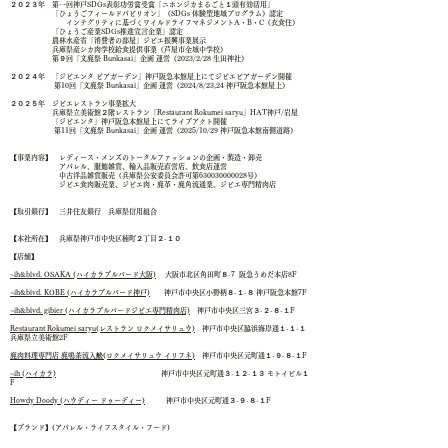
２０２３年 第一回神戸SDGs表彰功労賞受賞「ニホンジカまるごと１頭有効活用」
「ひょうごフィールドパビリオン」（SDGs 体験型地域プログラム
）認定
インテグリティに基づくワイルドライフマネジメントA・B・C（衣食住
）
「ひょうご産業SDGs推進宣言企業」認定
農林水産省「消費者の部屋」ジビエ振興事業展示
兵庫県産シカ肉学校給食提供事業（芦屋市全域中学校）
第９
回「
文鹿
祭 Bunkasai」
企画
運営
（2023
/2/28
生田神社
）
２０２４
年 「ジビエンタ ビアガーデン」神戸阪急本館屋上にてジビエビアガーデン開催
第10
回「
文鹿
祭 Bunkasai」
企画
運営
（2024
/8/23,24
神戸阪急本館屋上
）
２０２５年 ジビエレストラン事業拡大
兵庫県立美術館２階レストラン「Restaurant Rokumei saryu」HAT神戸/岩屋
「ジビエンタ」神戸阪急本館屋上にてライブアクト開催
第11
回「
文鹿
祭 Bunkasai」
企画
運営
（2025
/10/29
神戸阪急本館南側道路
）
【事業内容】 レディース・メンズのトータルファッションの企画・製造・卸売
アパレル、服飾雑貨、輸入品販売直営店、飲食店運営
中古洋品雑貨販売（兵庫県公安委員会許可第630030000028号）
ジビエ食肉販売業、ジビエ肉・鹿革・鹿角流通業、ジビエ専門精肉店
【取引銀行】 三井住友銀行 兵庫県信用組合
【本社所在】 兵庫県神戸市中央区楠町２丁目２-１０
【店舗】
~ih&blvd. OSAKA (ハイカラブルバード大阪)
大阪市北区角田町８-7
阪急うめだ本店8F
~ih&blvd. KOBE (ハイカラブルバード神戸)
神戸市中央区小野柄８-１-８ 神戸阪急本館7F
~ih&blvd. gibier (ハイカラブルバードジビエ専門精肉店)
神戸市中央区三宮３-２-８-１F
Restaurant Rokumei saryu(レストラン ロクメイサリュウ)
神戸市中央区脇浜海岸通１-１-１
兵庫県立美術館2F
鹿肉料理専門店 鹿鳴茶流入舩(ロクメイサリュウ イリフネ
)
神戸市中央区元町通１-９-８-１F
~ih (ハイカラ)
神戸市中央区元町通３-１２-１３ モトイビル１
F
Howdy Doody (ハウディー ドゥーディー)
神戸市中央区元町通３-９-８-１F
【ブランド】(
アパレル・ライフスタイル・フード)
boga boga Loopline (ボガボガ ループライン)
http://www.bogaboga-loopline.com/