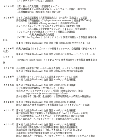
「ハイカラブルバード東京」東京目黒
２０１３年 「鹿に纏わる衣食業態」2店舗同時オープン
・
獣害対策野生シカ革製品販売店「ハイカラブルバード神戸」神戸三宮
・鹿肉料理専門店「鹿鳴茶流 入舩」神戸元町
２０１５年 ひょうご食品認証制度「兵庫県認証食品」（シカ肉） 取扱店として認証
商標権取得「高機能鹿肉（High performance venison）」登録第5797383号
「美容鹿肉（Beauty venison）」登録第5797384号
ひょうごクリエイティブビジネスグランプリ2015「優秀賞」受賞
「鹿に纏わる衣食業態プロジェクト（まるごと一頭有効活用）」
「ひょうごニホンジカ推進ネットワーク」団体設立会員加盟
代表 入舩郁也副会長就任
「MIPEL the Bag show」（イタリア ミラノ）獣害対策野生シカ革製品 海外市場
出展
第１回「文鹿祭 Bunkasai」企画 運営 主催
（2015/8/29 神戸ラピスホール）
２０１６年 代表 入舩郁也「ひょうごニホンジカ推進ネットワーク」
会長就任
（平成２８/２９
年度）
第２回「
文鹿祭 Bunkasai」企画 運営
（2016/3/15 神戸ハーバーランドスペース
シアター）
「premiere Vision Paris」（フランス パリ）獣害対策野生シカ革製品 海外市場出
展
２０１７年 公共機関（兵庫県庁等）へのシカ肉弁当事業、ケータリング事業開始
第３回「文鹿祭 Bunkasai」企画 運営
（2017/2/26 神戸市立相楽園）
２０１８年 「兵庫県シカ・イノシシ丸ごと１頭活用コンソーシアム」参画
第４回「
文鹿
祭 Bunkasai」
企画
運営
（2018/2/27 生田神社）
２０１９年 第５
回「
文鹿
祭 Bunkasai」
企画
運営
（2019
/2/26 生田神社
）
ジビエ肉等中間貯蔵施設（神戸楠センター）開設
全農JAタウンにてオンラインショップ開設「兵庫県産ジビエ
」販売
​
https://www.ja-town.com/shop/c/c5491/
農林水産省本省（霞ヶ関）生協売店にて害獣対策野生シカ革製品の販売開始
２０２０年
第６
回「
文鹿
祭 Bunkasai」
企画
運営
（2020
/2/25
生田神社
）
阪急うめだ本店 獣害対策野生シカ革製品販売店「ハイカラブルバード大阪」
２０２１年 第７
回「
文鹿
祭 Bunkasai」
企画
運営
（2021
/3/23
生田神社
）
神戸阪急本館 獣害対策野生シカ革製品販売店「ハイカラブルバード神戸」
ジビエ専門精肉店「
ハイカラブルバードジビエ精肉店」神戸旧居留地
阪急うめだ本店「ハイカラブルバード」兵庫県産鹿肉生ハム販売
２０２２年 第８
回「
文鹿
祭 Bunkasai」
企画
運営
（2022
/2/22
生田神社
）
農林水産省「野生鳥獣の有効活用取組事例」報道発表資料掲載
農林水産省「消費者の部屋」（知って！楽しむ！ジビエ）展示販売
兵庫県産シカ肉学校給食提供事業（芦屋市全域小中学校）
阪急うめだ本店・神戸阪急「ハイカラブルバード」兵庫県産ジビエヴルスト販売