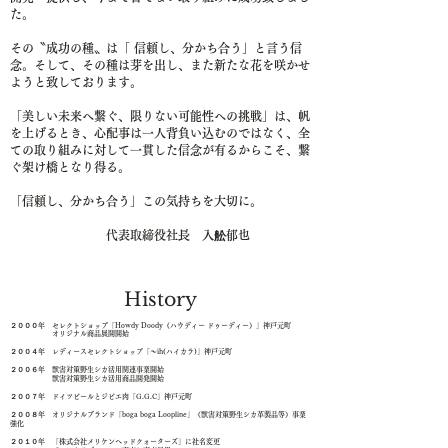
た。
その〝成功の種〟は「 信頼し、分かち合う」と言う信
念。そして、その種は芽を出し、また新たな花を咲かせ
ようと致しております。
「美しい未来へ繋ぐ、限りない可能性への挑戦」は、帆
を上げるとき、心配事は一人背負い込むのではなく、全
ての取り組みに対して一貫した信念が有るからこそ、繋
ぐ架け橋となり得る。
「信頼し、分かち合う」この気持ちを大切に。
​代表取締役社長 入舩郁也
​History​
２０００年 セレクトショップ「Howdy Doody（ハウディー ドゥーディー）」神戸元町
オリジナル商品展開開始
２００４年 レディースセレクトショップ「～ih(ハイカラ)」神戸元町
２００６年 獣害対策野生シカ活用関連事業開始
獣害対策野生シカ活用商品開発開始
２００７年 ドイツビールとジビエ肉「G.G.C」神戸元町
２００８年 オリジナルブランド
「boga boga Loopline」（獣害対策野生シカ革製品等）事業
強化
２０１０年 「株式会社メリケンヘッドクォーターズ」に社名変更