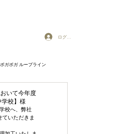
ログイン
ボガボガ ループライン
EXHIBITION
において今年度
中学校】様
学校へ、弊社
せていただきま
理加工いたしま