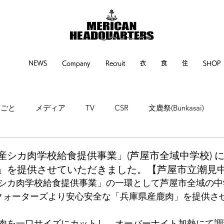
NEWS
Company
Recruit
衣
食
住
SHOP
るごと
メディア
TV
CSR
文鹿祭(Bunkasai)
ne
神戸新聞
繊研新聞
POP UP EVENT
EVENT
県産シカ肉学校給食提供事業」(芦屋市全域中学校) 
」を提供させていただきました。【芦屋市立潮見
シカ肉学校給食提供事業」の一環として芦屋市全域の中
ドクォーターズより安心安全な「兵庫県産鹿肉」を提供さ
肉を一口サイズにカットし、オーバーナイト加熱にて調