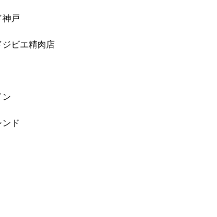
ド神戸
⠀
ドジビエ精肉店
⠀
イン
 ⠀
レンド
⠀