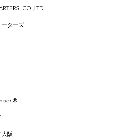
RTERS  CO.,LTD
ォーターズ
⠀
と
⠀
nison
®︎⠀
ド
⠀
ド大阪
⠀