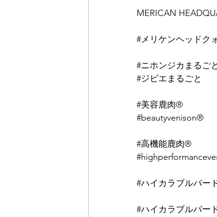
MERICAN HEADQUA
⠀
#メリケンヘッドク
⠀
#ニホンジカまるご
#ジビエまるごと
⠀
⠀
#美容鹿肉
®︎⠀
#beautyvenison
®︎⠀
⠀
#高機能鹿肉
®︎⠀
#highperformanceve
⠀
#ハイカラブルバー
⠀
#ハイカラブルバー