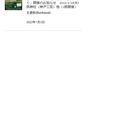
ぐ」開催のお知らせ 2022/2/22(火) 生
田神社（神戸三宮）他（2部開催）
文鹿祭(Bunkasai)
2022年1月5日
<ショップ>
Howdy Doody(ハウディードゥーディー)
【神戸元町】
~ih (ハイカラ)
【神戸元町】
ハイカラブルバード大阪
【阪急うめだ本店】
ハイカラブルバード神戸
【神戸阪急】
ハイカラブルバードジビエ精肉店
【神戸旧居留地】
Restaurant Rokumei saryu
【兵庫県立美術館レストラン】