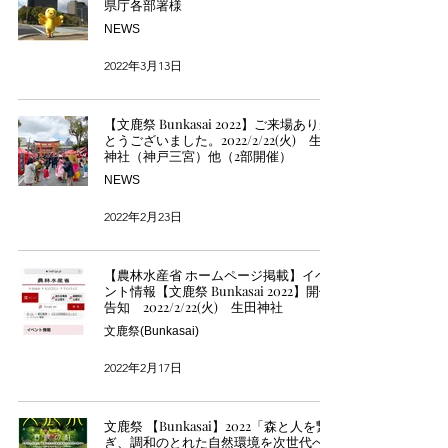
県庁各部署様
NEWS
2022年3月13日
【文鹿祭 Bunkasai 2022】ご来場ありが
とうございました。2022/2/22(火) 生田
神社（神戸三宮）他（2部開催）
NEWS
2022年2月23日
【農林水産省 ホームページ掲載】イベ
ント情報【文鹿祭 Bunkasai 2022】開催
告知 2022/2/22(火) 生田神社
文鹿祭(Bunkasai)
2022年2月17日
文鹿祭 【Bunkasai】2022「森と人を繋
ぎ、調和のとれた自然環境を次世代へ繋