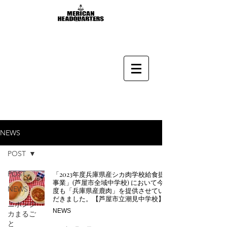
NEWS
POST
POST
「2023年度兵庫県産シカ肉学校給食提供
事業」(芦屋市全域中学校) において今年
NEWS
度も「兵庫県産鹿肉」を提供させていた
だきました。【芦屋市立潮見中学校】様
ニホンジ
NEWS
カまるご
と