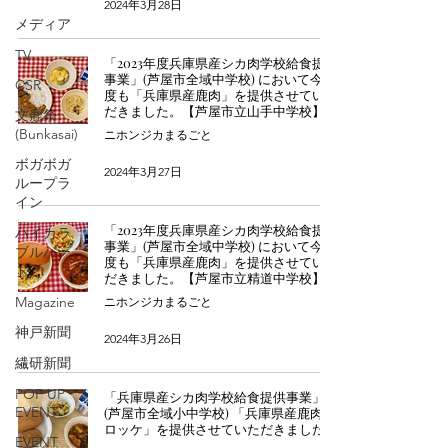
2024年3月28日
メディア
TV
「2023年度兵庫県産シカ肉学校給食提供
事業」(芦屋市全域中学校) において今年
CSR
度も「兵庫県産鹿肉」を提供させていた
だきました。【芦屋市立山手中学校】様
文鹿祭
(Bunkasai)
ニホンジカまるごと
ボガボガ
2024年3月27日
ループラ
イン
「2023年度兵庫県産シカ肉学校給食提供
ハイカラ
事業」(芦屋市全域中学校) において今年
ブルバー
度も「兵庫県産鹿肉」を提供させていた
ド
だきました。【芦屋市立精道中学校】様
Magazine
ニホンジカまるごと
神戸新聞
2024年3月26日
繊研新聞
POP UP
「兵庫県産シカ肉学校給食提供事業」
EVENT
(芦屋市全域小中学校) 「兵庫県産鹿肉コ
ロッケ」を提供させていただきました。
EVENT