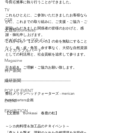
今回も無事に執り行うことができました。
TV
これもひとえに、ご参加いただきましたお客様なら
CSR
びに、これまでの取り組みに、ご支援・ご協力・ご
賛同いただきました関係者の皆様のおかげと、感
文鹿祭(Bunkasai)
謝・御礼申し上げます。
ボガボガ ループライン
これからも、【ニホンジカ】の命を無駄にすること
なく、肉・皮・角等、余す事なく、大切な自然資源
ハイカラブルバード
としての利活用と、社会貢献を追求して参ります。
Magazine
引き続き、ご理解・ご協力お願い致します。
神戸新聞
繊研新聞
-------------------------------------------------------
POP UP EVENT
弊社メリケンヘッドクォーターズ - merican 
headquarters企画
EVENT
EXHIBITION
【文鹿祭　Bunkasai　春鹿の杜】
～シカ肉料理＆加工品のＰＲイベント～
「森と人を繋ぎ、調和のとれた自然環境を次世代へ