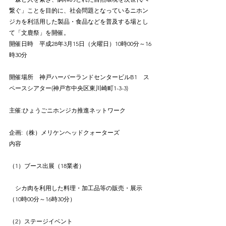
繋ぐ」ことを目的に、社会問題となっているニホン
ジカを利活用した製品・食品などを普及する場とし
て「文鹿祭」を開催。
開催日時　平成28年3月15日（火曜日）10時00分～16
時30分
開催場所　神戸ハーバーランドセンタービルB1　ス
ペースシアター(神戸市中央区東川崎町1-3-3)　
主催:ひょうごニホンジカ推進ネットワーク
企画:（株）メリケンヘッドクォーターズ
内容
（1）ブース出展（18業者）
　シカ肉を利用した料理・加工品等の販売・展示
（10時00分～16時30分）
（2）ステージイベント