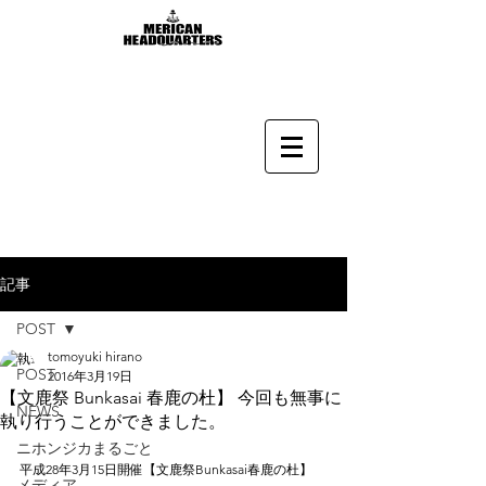
記事
POST
tomoyuki hirano
POST
2016年3月19日
【文鹿祭 Bunkasai 春鹿の杜】 今回も無事に
NEWS
執り行うことができました。
ニホンジカまるごと
平成28年3月15日開催【文鹿祭Bunkasai春鹿の杜】
メディア