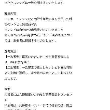
※ただしレシピは一般公開するものとします。
募集内容
・シカ、イノシシなどの野生鳥獣の肉を使用した料
理のレシピと完成品写真
※レシピは自作かつ未発表のものであること
※応募作品の名前を含めたアイデアや諸権利につい
ては、主催者に帰属するものとします。
選考方法
【一次審査】応募いただいた中から書類審査によ
り、8組程度を選出。
【二次審査】一次審査で選出したレシピを協力料理
店で実際に調理し、審査員の試食によって順位を決
定します。
表彰
入賞者には兵庫県産シカ肉など豪華賞品をプレゼン
ト
※表彰は、兵庫県ホームページでの発表の後、郵送