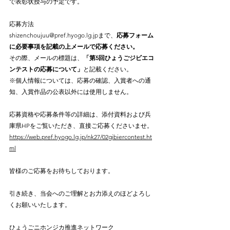
で表彰状授与の予定です。
応募方法
shizenchoujuu@pref.hyogo.lg.jp
まで、
応募フォーム
に必要事項を記載の上メールで応募ください。
その際、メールの標題は、
「第5回ひょうごジビエコ
ンテストの応募について」
と記載ください。
※個人情報については、応募の確認、入賞者への通
知、入賞作品の公表以外には使用しません。
応募資格や応募条件等の詳細は、添付資料および兵
庫県HPをご覧いただき、直接ご応募くださいませ。
https://web.pref.hyogo.lg.jp/nk27/02gibiercontest.ht
ml
皆様のご応募をお待ちしております。
引き続き、当会へのご理解とお力添えのほどよろし
くお願いいたします。
ひょうごニホンジカ推進ネットワーク