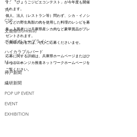
す、「ひょうごジビエコンテスト」が今年度も開催
されます。
TV
個人、法人（レストラン等）問わず、シカ・イノシ
CSR
シなどの野生鳥獣の肉を使用した料理のレシピを募
集。入賞者には兵庫県産シカ肉など豪華賞品がプレ
文鹿祭(Bunkasai)
ゼントされます。
ボガボガ ループライン
ご興味のある方は、ぜひご応募くださいませ。
ハイカラブルバード
応募に関する詳細は、兵庫県ホームページまたはひ
Magazine
ょうごニホンジカ推進ネットワークホームページを
ご覧ください。
神戸新聞
繊研新聞
POP UP EVENT
EVENT
EXHIBITION