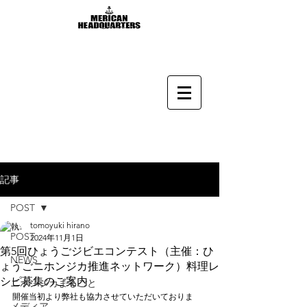
記事
POST
tomoyuki hirano
POST
2024年11月1日
第5回ひょうごジビエコンテスト（主催：ひ
NEWS
ょうごニホンジカ推進ネットワーク）料理レ
シピ募集のご案内
ニホンジカまるごと
開催当初より弊社も協力させていただいておりま
メディア