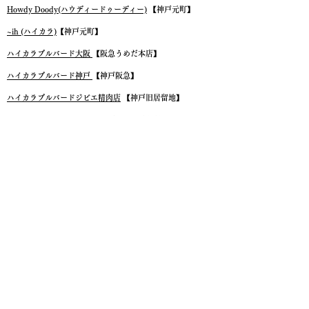
/
asian
ク
Howdy Doody(ハウディードゥーディー)
【神戸元町】
food
/
ォ
/
oriental
ー
men
/
~ih (ハイカラ)
【神戸元町】
タ
/
beauty
ー
women
venison
ハイカラブルバード大阪
【阪急うめだ本店】
/
ズ
/
gender-
high
ハイカラブルバード神戸
【神戸阪急】
less
performance
/
venison
ハイカラブルバードジビエ精肉店
【神戸旧居留地】
Age-
/
less
Restaurant Rokumei saryu
【兵庫県立美術館レストラン】
/
鹿肉料理専門店 鹿鳴茶流 入舩
【神戸元町】
JAタウン 兵庫県産ジビエ販売
【お取り寄せ通販】
<ブランド>
boga boga Loopline (ボガボガ ループライン）
boga boga Marinera (ボガボガ マリネラ)
boga boga bone blend(ボガボガ ボーンブレンド)
企業沿革
お問い合わせ
採用情報
CSR