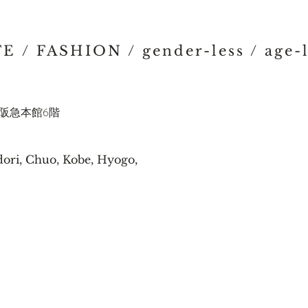
FE / FASHION /
gender-less / age-
戸阪急本館6階
ori, Chuo, Kobe, Hyogo,