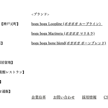
<ブランド>
【神戸元町】
boga boga Loopline (ボガボガ ループライン）
boga boga Marinera (ボガボガ マリネラ)
店】
boga boga bone blend(ボガボガ ボーンブレンド)
旧居留地】
術館レストラン】
】
せ通販】
企業沿革
お問い合わせ
採用情報
C