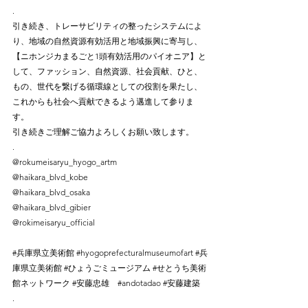
.⠀
引き続き、トレーサビリティの整ったシステムによ
り、地域の自然資源有効活用と地域振興に寄与し、
【ニホンジカまるごと1頭有効活用のパイオニア】と
して、ファッション、自然資源、社会貢献、ひと、
もの、世代を繋げる循環線としての役割を果たし、
これからも社会へ貢献できるよう邁進して参りま
す。⠀
引き続きご理解ご協力よろしくお願い致します。⠀
.⠀
@rokumeisaryu_hyogo_artm
@haikara_blvd_kobe⠀
@haikara_blvd_osaka⠀
@haikara_blvd_gibier⠀
@rokimeisaryu_official⠀
#兵庫県立美術館
#hyogoprefecturalmuseumofart
#兵
庫県立美術館
#ひょうごミュージアム
#せとうち美術
館ネットワーク
#安藤忠雄
#andotadao
#安藤建築
.⠀