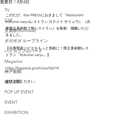
更新日：
4月4日
.
TV
このたび、Kiss PRESSにおきまして「Restaurant 
CSR
Rokumei saryu(レストラン ロクメイ サリュウ)」（兵
庫県立美術館２階レストラン）を取材、掲載いただ
文鹿祭(Bunkasai)
きました。
ボガボガ ループライン
.
【兵庫県産ジビエをもっと気軽に！県立美術館レス
ハイカラブルバード
トラン「Rokumei saryu」】
Magazine
.
https://kisspress.jp/articles/56214/
神戸新聞
.
繊研新聞
ぜひご覧ください。
.
POP UP EVENT
EVENT
EXHIBITION