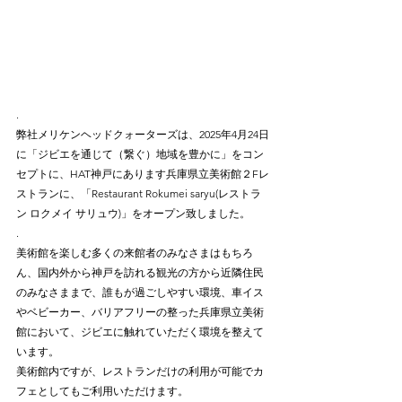
.⠀
弊社メリケンヘッドクォーターズは、2025年4月24日
に「ジビエを通じて（繋ぐ）地域を豊かに」をコン
セプトに、HAT神戸にあります兵庫県立美術館２Fレ
ストランに、「Restaurant Rokumei saryu(レストラ
ン ロクメイ サリュウ)」をオープン致しました。⠀
.⠀
美術館を楽しむ多くの来館者のみなさまはもちろ
ん、国内外から神戸を訪れる観光の方から近隣住民
のみなさままで、誰もが過ごしやすい環境、車イス
やベビーカー、バリアフリーの整った兵庫県立美術
館において、ジビエに触れていただく環境を整えて
います。⠀
美術館内ですが、レストランだけの利用が可能でカ
フェとしてもご利用いただけます。⠀