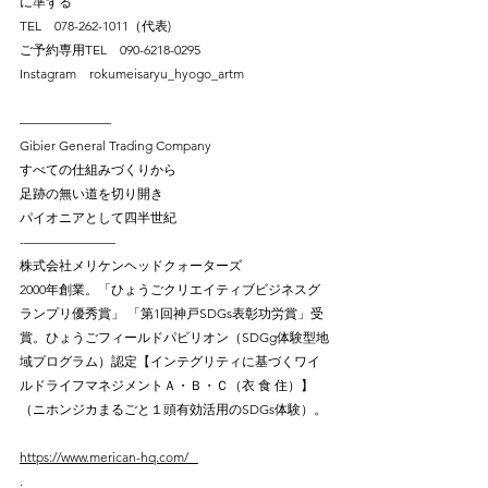
に準ずる⠀
TEL　078-262-1011（代表)⠀
ご予約専用TEL　090-6218-0295⠀
Instagram　rokumeisaryu_hyogo_artm
———————⠀
Gibier General Trading Company​​
すべての仕組みづくりから
足跡の無い道を切り開き
パイオニアとして四半世紀​⠀
-———————⠀
株式会社メリケンヘッドクォーターズ ⠀
2000年創業。「ひょうごクリエイティブビジネスグ
ランプリ優秀賞」 「第1回神戸SDGs表彰功労賞」受
賞。ひょうごフィールドパビリオン（SDGg体験型地
域プログラム）認定【インテグリティに基づくワイ
ルドライフマネジメントＡ・Ｂ・Ｃ（衣 食 住）】
（ニホンジカまるごと１頭有効活用のSDGs体験）。
⠀
https://www.merican-hq.com/⠀
.⠀