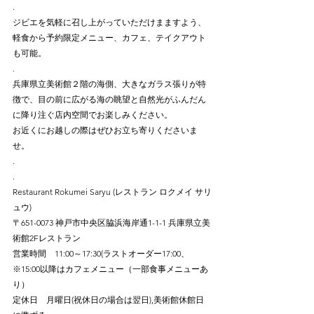
.
ジビエを気軽に召し上がっていただけまますよう、
軽食から予約限定メニュー、カフェ、テイクアウト
も可能。
.⠀
兵庫県立美術館２階の海側、大きなガラス張りが特
徴で、目の前に広がる海の眺望と自然光がふんだん
に降り注ぐ店内空間でお楽しみください。⠀
お近くにお越しの際はぜひお立ち寄りくださいま
せ。⠀
.⠀
.
Restaurant Rokumei Saryu (レストラン ロクメイ サリ
ュウ)⠀
〒651-0073 神戸市中央区脇浜海岸通1-1-1 兵庫県立美
術館2Fレストラン⠀
営業時間　11:00～17:30(ラストオーダー17:00、
※15:00以降はカフェメニュー（一部食事メニューあ
り）⠀
定休日　月曜日(祝休日の場合は翌日),美術館休館日