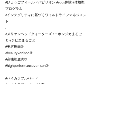
#ひょうごフィールドパビリオン
#sdgs体験
#体験型
プログラム
 ⠀
#インテグリティに基づくワイルドライフマネジメン
ト
⠀
.⠀
#メリケンヘット
゙クォーターズ 
#ニホンジカまるご
と
#ジビエまるごと
⠀
#美容鹿肉
®⠀
#beautyvenison
®⠀
#高機能鹿肉
®⠀
#highperformancevenison
®
#ハイカラフ
゙ルバード
#ハイカラブルバード大阪
⠀
#ハイカラブルバード神戸
⠀
#ハイカラブルバードジビエ精肉店
⠀
#ホ
゙ガボガループライン ⠀
#ボガボガボーンブレンド
⠀
#bogaboga
⠀#ジビエ専門精肉店⠀