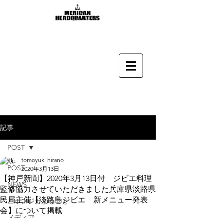
記事
POST
tomoyuki hirano
POST
2020年3月13日
【神戸新聞】2020年3月13日付 ジビエ料理
NEWS
監修協力させていただきました兵庫県淡路県
民局主催【淡路島ジビエ 新メニュー発表
ニホンジカまるごと
会】について掲載
メディア