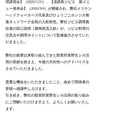
理講習会】（2020/1/31）、【淡路島ジビエ　新メニ
ュー発表会】（2020/3/4）が開催され、弊社メリケン
ヘッドクォーターズ代表及びひょうごニホンジカ推
進ネットワーク会長の入舩郁也、弊社ジビエ調理責
任者の田口高明（鹿鳴茶流入舩）が、ジビエ料理の
注意点や調理ポイントについて監修協力させていた
だきました。
弊社の創業以来取り組んできた獣害対策野生シカ活
用の実績を踏まえ、今後の方向性へのアドバイスを
させていただきました。
貴重な機会をいただきましたこと、改めて関係者の
皆様へ感謝申し上げます。
引き続き、弊社の獣害対策野生シカ活用の取り組み
にご理解いただけますよう、よろしくお願いいたし
ます。