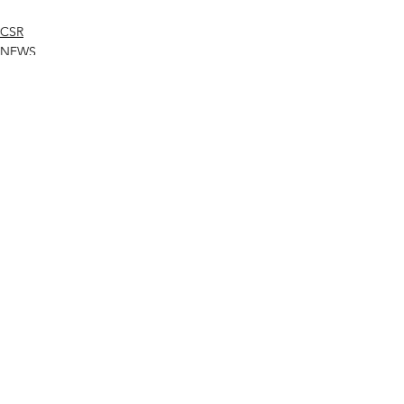
CSR
NEWS
ニホンジカまるごと
すべて表示
最新記事