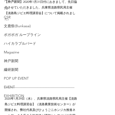
【神戸新聞】2020年1月31日付におきまして、先日協
力させていただきました、兵庫県淡路県民局主催
TV
【淡路島ジビエ料理講習会】について掲載されまし
CSR
た。
文鹿祭(Bunkasai)
ボガボガ ループライン
ハイカラブルバード
Magazine
神戸新聞
繊研新聞
POP UP EVENT
EVENT
--------------------------------------------------------------------
EXHIBITION
2020年1月29日（水）、兵庫県淡路県民局主催【淡路
島ジビエ料理講習会】（淡路農業技術センター）が
開催され、弊社代表及びひょうごニホンジカ推進ネ