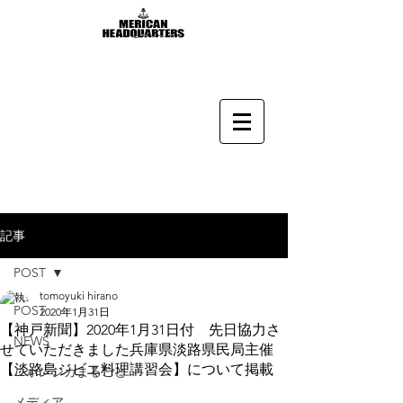
記事
POST
tomoyuki hirano
POST
2020年1月31日
【神戸新聞】2020年1月31日付 先日協力さ
NEWS
せていただきました兵庫県淡路県民局主催
【淡路島ジビエ料理講習会】について掲載
ニホンジカまるごと
メディア