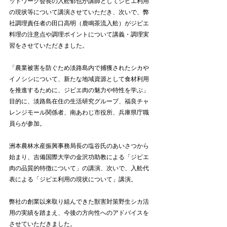
ットワーク会長の入舩郁也が講師としてジビエ利用
の現状等について講演させていただき、次いで、弊
社調理責任者の田口高明（鹿鳴茶流入舩）がジビエ
料理の注意点や調理ポイントについて講義・調理実
習をさせていただきました。
「農業被害を防ぐため淡路島内で捕獲されたシカや
イノシシについて、新たな地域資源として食材利用
を推進するために、ジビエ肉の魅力や特性を学ぶ」
目的に、淡路島在住の生活研究グループ、福良チャ
レンジモール関係者、南あわじ市役所、兵庫県庁職
員らが参加。
洲本農林水産振興事務局長の塩谷氏のあいさつから
始まり、吉備国際大学の金沢功助教による「ジビエ
肉の品質的特徴について」の講演、次いで、入舩代
表による「ジビエ利用の現状について」講演。
弊社の創業以来取り組んできた獣害対策野生シカ活
用の実績を踏まえ、今後の方向性へのアドバイスを
させていただきました。