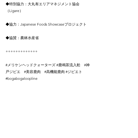
◆特別協力：大丸有エリアマネジメント協会
（Ligare）
◆協力：Japanese Foods Showcaseプロジェクト
◆協賛：農林水産省
+++++++++++++
#メリケンヘッドクォーターズ
#鹿鳴茶流入舩
#神
戸ジビエ
#美容鹿肉
#高機能鹿肉
#ジビエト
#bogabogaloopline