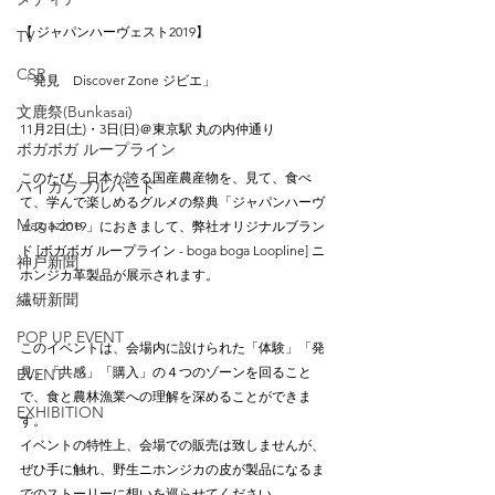
【 ジャパンハーヴェスト2019】
TV
CSR
「発見　Discover Zone ジビエ」
文鹿祭(Bunkasai)
11月2日(土)・3日(日)＠東京駅 丸の内仲通り
ボガボガ ループライン
このたび、日本が誇る国産農産物を、見て、食べ
ハイカラブルバード
て、学んで楽しめるグルメの祭典「ジャパンハーヴ
Magazine
ェスト2019」におきまして、弊社オリジナルブラン
ド [ボガボガ ループライン - boga boga Loopline] ニ
神戸新聞
ホンジカ革製品が展示されます。
繊研新聞
POP UP EVENT
このイベントは、会場内に設けられた「体験」「発
見」「共感」「購入」の４つのゾーンを回ること
EVENT
で、食と農林漁業への理解を深めることができま
EXHIBITION
す。
イベントの特性上、会場での販売は致しませんが、
ぜひ手に触れ、野生ニホンジカの皮が製品になるま
でのストーリーに想いを巡らせてください。