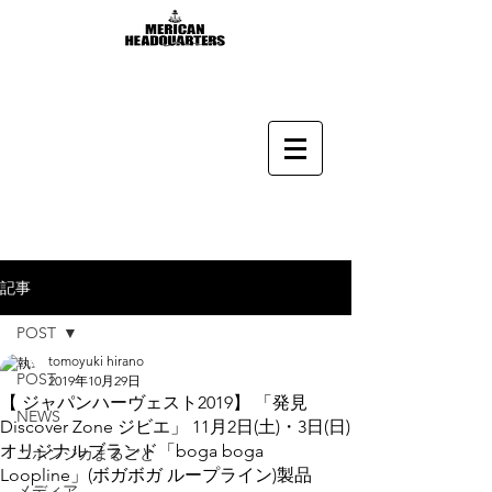
記事
POST
tomoyuki hirano
POST
2019年10月29日
【 ジャパンハーヴェスト2019】 「発見
NEWS
Discover Zone ジビエ」 11月2日(土)・3日(日)
オリジナルブランド「boga boga
ニホンジカまるごと
Loopline」(ボガボガ ループライン)製品
メディア