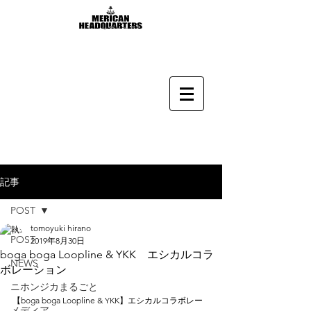
記事
POST
tomoyuki hirano
POST
2019年8月30日
boga boga Loopline & YKK エシカルコラ
NEWS
ボレーション
ニホンジカまるごと
【boga boga Loopline & YKK】エシカルコラボレー
メディア