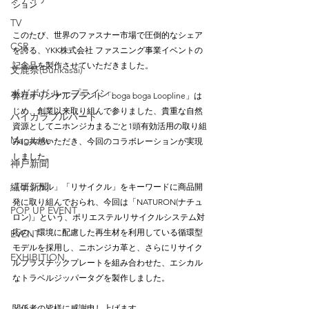
ション
TV
このたび、世界のファスナー市場で圧倒的なシェア
CSR
を誇る、YKK株式会社 ファスニング事業イベントの
記念品を製作させていただきました。
文鹿祭(Bunkasai)
ボガボガ ループライン
弊社オリジナルブランド「boga boga Loopline」は
じめ、創業以来取り組んで参りました、貴重な自然
ハイカラブルバード
資源としてニホンジカまるごと1頭有効活用の取り組
Magazine
みに共感いただき、今回のコラボレーションが実現
しました。
神戸新聞
繊研新聞
「エシカル」「リサイクル」をキーワードに商品開
発に取り組んでおられ、今回は「NATURON(ナチュ
POP UP EVENT
ロン)」という、ポリエステルリサイクルシステム対
応の、環境に配慮した再生材を利用している循環型
EVENT
モデルを採用し、ニホンジカ革と、さらにリサイク
EXHIBITION
ルプラスチックプレートを組み合わせた、エシカル
なトラベルジッパータグを製作しました。
関係者の皆様に感謝申し上げます。