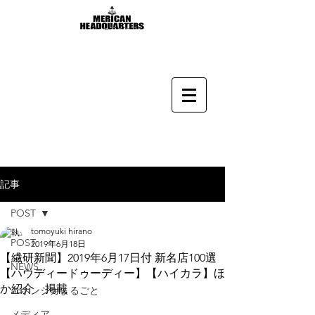
記事
POST
tomoyuki hirano
POST
2019年6月18日
【繊研新聞】2019年6月17日付 新名店100選
NEWS
【ハウディードゥーディー】【ハイカラ】ほ
か紹介 掲載
ニホンジカまるごと
メディア