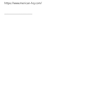
https://www.merican-hq.com/
-----------------------------
メディア
ボガボガ ループライン
ニホンジカまるごと