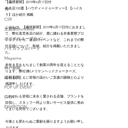
【繊研新聞】2019年6月17日付 
新名店100選【ハウディードゥーディー】【ハイカ
TV
ラ】ほか紹介 掲載
CSR
このたび、【繊研新聞】2019年6月17日付におきまし
文鹿祭(Bunkasai)
て、弊社直営各店の紹介、鹿に纏わる衣食業態プロ
ボガボガ ループライン
ジェクトから、過去のイベントなど、これまでの弊
社足跡について、取材、紹介を掲載いただきまし
ハイカラブルバード
た。
Magazine
本年８月をもちまして創業20周年を迎えることとな
神戸新聞
ります、弊社(株)メリケンヘッドクォーターズ。
繊研新聞
これもひとえに皆様の温かいご支援の賜物と心より
感謝申し上げます。
POP UP EVENT
これからも皆様に末永く愛される店舗、ブランドを
EVENT
目指し、スタッフ一同より良いサービス提供に努め
EXHIBITION
てまいる所存でございます。
今後とも変わらぬご愛顧を賜りますようお願い申し
上げます。