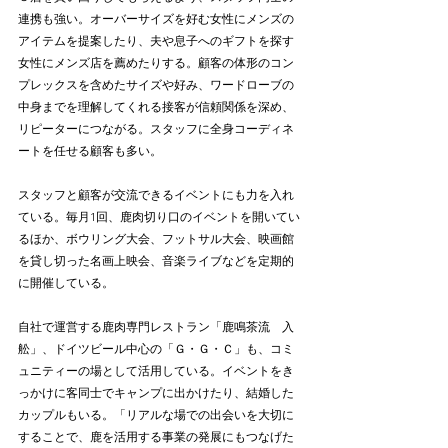
連携も強い。オーバーサイズを好む女性にメンズの
アイテムを提案したり、夫や息子へのギフトを探す
女性にメンズ店を薦めたりする。顧客の体形のコン
プレックスを含めたサイズや好み、ワードローブの
中身までを理解してくれる接客が信頼関係を深め、
リピーターにつながる。スタッフに全身コーディネ
ートを任せる顧客も多い。
スタッフと顧客が交流できるイベントにも力を入れ
ている。毎月1回、鹿肉切り口のイベントを開いてい
るほか、ボウリング大会、フットサル大会、映画館
を貸し切った名画上映会、音楽ライブなどを定期的
に開催している。
自社で運営する鹿肉専門レストラン「鹿鳴茶流　入
舩」、ドイツビール中心の「Ｇ・Ｇ・Ｃ」も、コミ
ュニティーの場として活用している。イベントをき
っかけに客同士でキャンプに出かけたり、結婚した
カップルもいる。「リアルな場での出会いを大切に
することで、鹿を活用する事業の発展にもつなげた