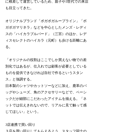
に根差して運営しているため、親子や3世代での来店
も目立ってきた。
オリジナルブランド「ボガボガループライン」「ボ
ガボガマリネラ」などを中心としたメンズ・レディ
スの「ハイカラブルバード」（三宮）のほか、レデ
ィスセレクトのハイカラ（元町）も歩ける距離にあ
る。
「オリジナルの役割はここでしか買えない物での差
別化ではあるが、仕入れでは顧客が必要としている
ものを提供できなければ自社で作るというスタン
ス」と強調する。
日本製のシャツやカットソーなどに加え、鹿革のバ
ッグやシューズ、角のアクセサリーなどで、ベーシ
ックだが細部にこだわったアイテムを揃える。「ネ
ットでは伝えきれないので、リアルに見て触って感
じてほしい」という。
3店連携で買い回り
３店を買い回りしてもらえるよう、スタッフ同士の