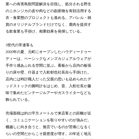
業への有害鳥獣問題解決を目指し、処分される野生
のニホンジカの皮や肉などの副産物を有効活用する
衣・食業態のプロジェクトも進める。アパレル・雑
貨のオリジナルブランドだけでなく、鹿肉を提供す
る飲食業も手掛け、相乗効果を発揮している。
3世代の常連客も
2000年の夏、元町にオープンしたハウディードゥー
ディーは、ベーシックなメンズカジュアルウェアが
手作り感あふれる空間に並ぶ。看板から店内の板張
りの床や壁、什器まで入舩郁也社長自ら手掛けた。
店内には時計職人だった父親の思いも込められたデ
ッドストックの腕時計をはじめ、昔、入舩社長が趣
味で集めたビンテージルアーやガスライターなども
飾られている。
売場面積は約22平方メートルで来店客との距離が近
く、コミュニケーションを取りやすいのが強みだ。
棚越しに向き合うと、無言でいるのが苦痛になるく
らいの空間だからこそ親密度が増す。20年近く地元