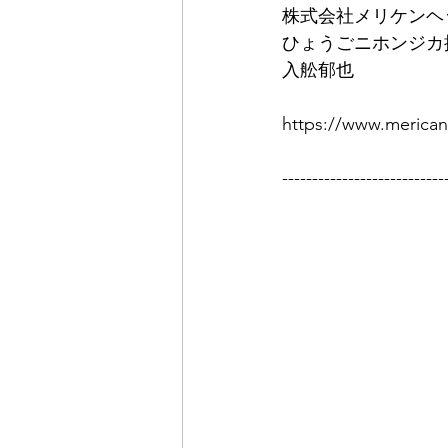
株式会社メリケンヘ
ひょうごニホンジカ
入舩郁也
https://www.merica
---------------------------