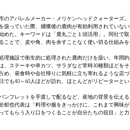
市のアパレルメーカー・メリケンヘッドクォーターズ。
を扱っていた際、捕獲後の鹿肉が有効利用されていない
始めた。キーワードは「鹿丸ごと１頭活用」。同社で取
ることで、皮や角、肉を余すことなく使い切る仕組みを
処理施設で衛生的に処理された鹿肉だけを扱い、年間約3
は、ステーキや串カツ、サラダなど常時30種類ほどを
半を占め、昼食時や会社帰りに気軽に立ち寄れるような店
日でも40～60人ほどが訪れ、ほとんどがリピーターとい
パンフレットを手渡しで配るなど、産地の背景を伝える
舩郁也代表は「料理や服をきっかけに、これまで興味が
ってもらう入り口をつくることが自分たちの役目」と力