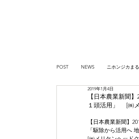
POST
NEWS
ニホンジカま
2019年1月4日
ハイカラブルバード
Magazi
【日本農業新聞】2
１頭活用」 [㈱メ
【日本農業新聞】201
「駆除から活用へ 
[㈱メリケンヘッドク