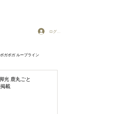
ログイン
ボガボガ ループライン
EXHIBITION
脚光 鹿丸ごと
 掲載