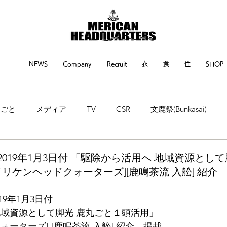
NEWS
Company
Recruit
衣
食
住
SHOP
るごと
メディア
TV
CSR
文鹿祭(Bunkasai)
ne
神戸新聞
繊研新聞
POP UP EVENT
EVENT
019年1月3日付 「駆除から活用へ 地域資源として
リケンヘッドクォーターズ][鹿鳴茶流 入舩] 紹介
9年1月3日付
地域資源として脚光 鹿丸ごと１頭活用」
ォーターズ] [鹿鳴茶流 入舩] 紹介　掲載