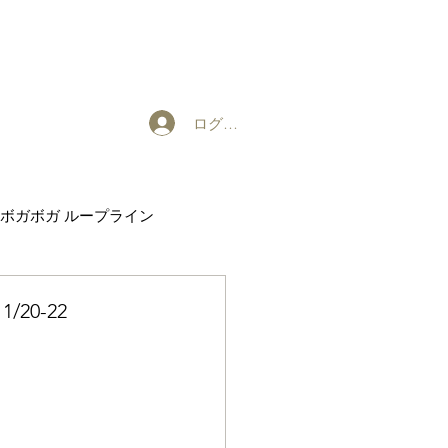
ログイン
ボガボガ ループライン
EXHIBITION
20-22