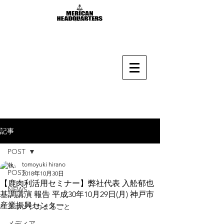
記事
POST
tomoyuki hirano
POST
2018年10月30日
【鹿肉利活用セミナー】弊社代表 入舩郁也
NEWS
基調講演 報告 平成30年10月29日(月) 神戸市
産業振興センター
ニホンジカまるごと
メディア