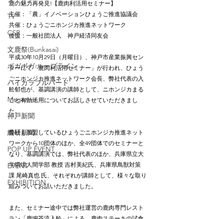
鹿の魅力再発見!【鹿肉利活用セミナー】
主催：「農」イノベーションひょうご推進協議会
TV
共催：ひょうごニホンジカ推進ネットワーク
CSR
後援：一般社団法人　神戸経済同友会
文鹿祭(Bunkasai)
平成30年10月29日（月曜日）、神戸市産業振興セン
ボガボガ ループライン
ターにて「鹿肉利活用セミナー」が行われ、ひょう
ごニホンジカ推進ネットワーク会長、弊社代表の入
ハイカラブルバード
舩郁也が、基調講演の講師として、ニホンジカまる
Magazine
ごと有効活用についてお話しさせていただきまし
た。
神戸新聞
繊研新聞
弊社も加盟しているひょうごニホンジカ推進ネット
ワークから10団体のほか、全49団体でのセミナーと
POP UP EVENT
なり、基調講演では、弊社代表のほか、兵庫県立大
学環境人間学部 教授 吉村美紀氏、兵庫県鳥獣対策
EVENT
課 尾崎真也 氏、それぞれが講師として、様々な取り
EXHIBITION
組みついてお話いただきました。
また、セミナー途中では弊社運営の鹿肉専門レスト
ラン「鹿鳴茶流入舩」による、鹿肉ステーキの試食