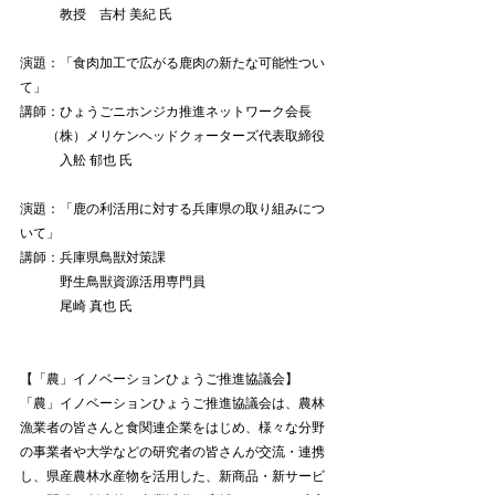
　　　教授　吉村 美紀 氏
演題：「食肉加工で広がる鹿肉の新たな可能性つい
て」
講師：ひょうごニホンジカ推進ネットワーク会長
　　（株）メリケンヘッドクォーターズ代表取締役
　　　入舩 郁也 氏
演題：「鹿の利活用に対する兵庫県の取り組みにつ
いて」
講師：兵庫県鳥獣対策課
　　　野生鳥獣資源活用専門員
　　　尾崎 真也 氏
【「農」イノベーションひょうご推進協議会】
「農」イノベーションひょうご推進協議会は、農林
漁業者の皆さんと食関連企業をはじめ、様々な分野
の事業者や大学などの研究者の皆さんが交流・連携
し、県産農林水産物を活用した、新商品・新サービ