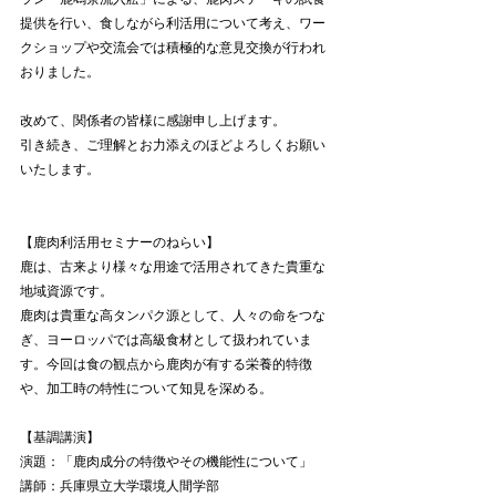
提供を行い、食しながら利活用について考え、ワー
クショップや交流会では積極的な意見交換が行われ
おりました。
改めて、関係者の皆様に感謝申し上げます。
引き続き、ご理解とお力添えのほどよろしくお願い
いたします。
【鹿肉利活用セミナーのねらい】
鹿は、古来より様々な用途で活用されてきた貴重な
地域資源です。
鹿肉は貴重な高タンパク源として、人々の命をつな
ぎ、ヨーロッパでは高級食材として扱われていま
す。今回は食の観点から鹿肉が有する栄養的特徴
や、加工時の特性について知見を深める。
【基調講演】
演題：「鹿肉成分の特徴やその機能性について」
講師：兵庫県立大学環境人間学部