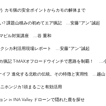
う カモ猟の安全ポイントからカモの解体まで
い? 課題山積みの初めてエア猟記　…安藤“アン"誠起
マビル対策講座　…谷 重和
ヤクシカ利活用現場レポート　…安藤“アン"誠起
猟記 T-MAXオフロードウインチで悪路を制覇！ 　…
ーラナイフ 進化する北欧の伝統。その特徴と実用性　…越山
 ニホンジカ1頭まるごと有効活用
in INA Valley ドローンで隠れた鹿を探せ