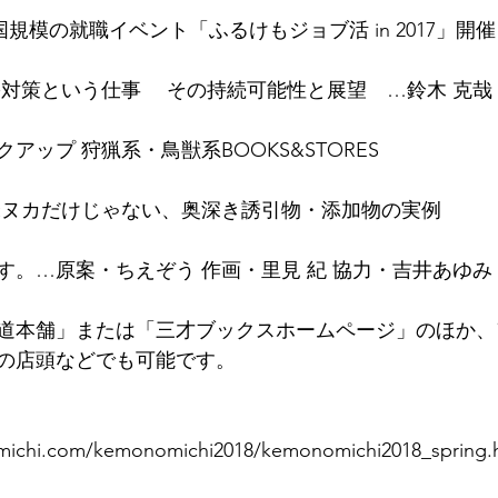
国規模の就職イベント「ふるけもジョブ活 in 2017」開催
害対策という仕事 　その持続可能性と展望　…鈴木 克哉
アップ 狩猟系・鳥獣系BOOKS&STORES
米ヌカだけじゃない、奥深き誘引物・添加物の実例
です。…原案・ちえぞう 作画・里見 紀 協力・吉井あゆみ
道本舗」または「三才ブックスホームページ」のほか、
の店頭などでも可能です。
ichi.com/kemonomichi2018/kemonomichi2018_spring.