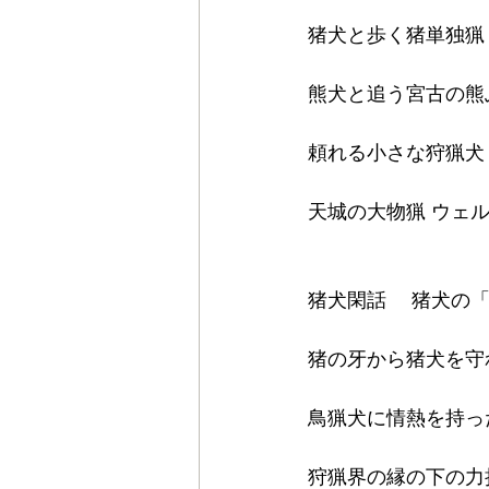
猪犬と歩く猪単独猟
熊犬と追う宮古の熊
頼れる小さな狩猟犬
天城の大物猟 ウェ
猪犬閑話 　猪犬の
猪の牙から猪犬を守
鳥猟犬に情熱を持っ
狩猟界の縁の下の力