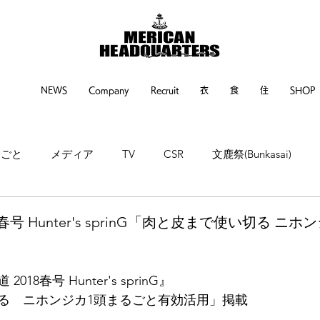
NEWS
Company
Recruit
衣
食
住
SHOP
るごと
メディア
TV
CSR
文鹿祭(Bunkasai)
ne
神戸新聞
繊研新聞
POP UP EVENT
EVENT
春号 Hunter's sprinG「肉と皮まで使い切る ニ
18春号 Hunter's sprinG』
る　ニホンジカ1頭まるごと有効活用」掲載