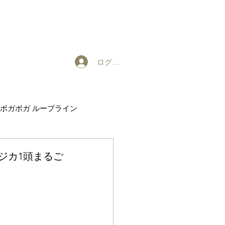
ログイン
ボガボガ ループライン
EXHIBITION
ホンジカ1頭まるご