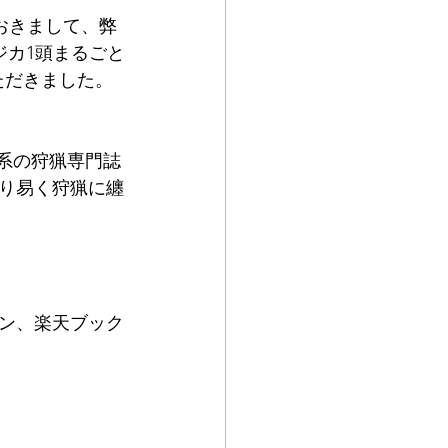
)におきまして、弊
ジカ1頭まるごと
ただきました。
猟系の狩猟専門誌
り易く狩猟に纏
ン、楽天ブック