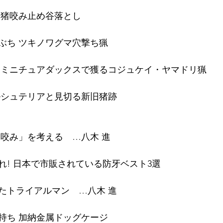
 猪咬み止め谷落とし
ぶち ツキノワグマ穴撃ち猟
 ミニチュアダックスで獲るコジュケイ・ヤマドリ猟
ルシュテリアと見切る新旧猪跡
「咬み」を考える　…八木 進
れ! 日本で市販されている防牙ベスト3選
たトライアルマン　…八木 進
持ち 加納金属ドッグケージ