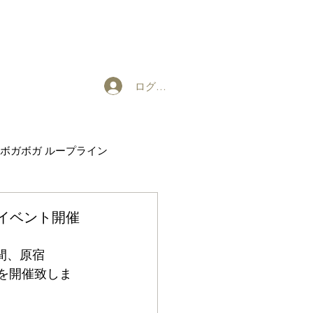
ログイン
ボガボガ ループライン
EXHIBITION
P-UPイベント開催
Wの間、原宿
ントを開催致しま