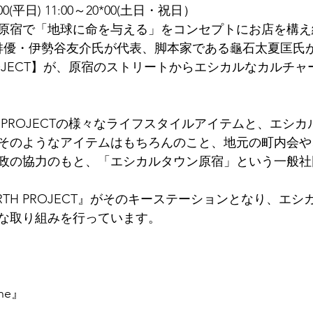
00(平日) 11:00～20*00(土日・祝日）
、原宿で「地球に命を与える」をコンセプトにお店を構
】と、俳優・伊勢谷友介氏が代表、脚本家である龜石太夏匡
 PROJECT】が、原宿のストリートからエシカルなカルチ
TH PROJECTの様々なライフスタイルアイテムと、エシ
そのようなアイテムはもちろんのこと、地元の町内会や
政の協力のもと、「エシカルタウン原宿」という一般社
 REBIRTH PROJECT』がそのキーステーションとなり、
な取り組みを行っています。
ine』