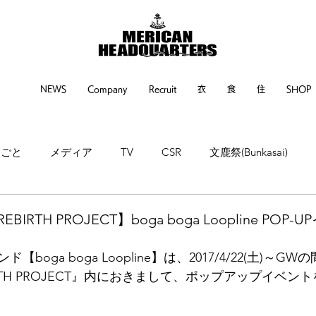
NEWS
Company
Recruit
衣
食
住
SHOP
るごと
メディア
TV
CSR
文鹿祭(Bunkasai)
ne
神戸新聞
繊研新聞
POP UP EVENT
EVENT
REBIRTH PROJECT】boga boga Loopline PO
boga boga Loopline】は、2017/4/22(土)～G
REBIRTH PROJECT』内におきまして、ポップアップイベ