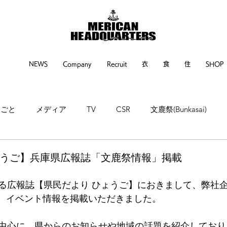
NEWS
Company
Recruit
衣
食
住
SHOP
るごと
メディア
TV
CSR
文鹿祭(Bunkasai)
ne
神戸新聞
繊研新聞
POP UP EVENT
EVENT
ょうご】兵庫県広報誌「文鹿祭情報」掲載
る広報誌【県民だより ひょうご】におきまして、弊社
ついて、イベント情報を掲載いただきました。
中心に、県からのお知らせや地域の話題を紹介しており、