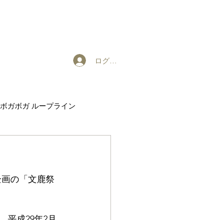
ログイン
ボガボガ ループライン
EXHIBITION
企画の「文鹿祭
平成29年2月