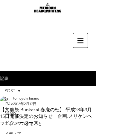
記事
POST
tomoyuki hirano
POST
2016年2月17日
【文鹿祭 Bunkasai 春鹿の杜】 平成28年3月
NEWS
15日開催決定のお知らせ 企画:メリケンヘ
ッドクォーターズ
ニホンジカまるごと
メディア