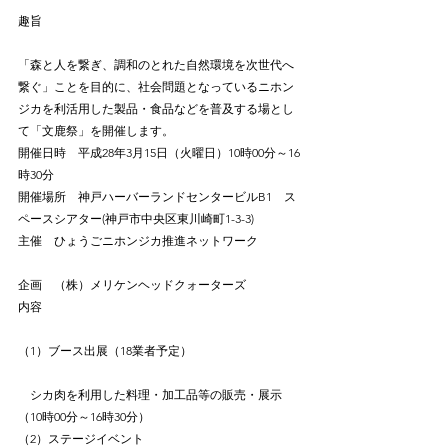
趣旨
「森と人を繋ぎ、調和のとれた自然環境を次世代へ
繋ぐ」ことを目的に、社会問題となっているニホン
ジカを利活用した製品・食品などを普及する場とし
て「文鹿祭」を開催します。
開催日時　平成28年3月15日（火曜日）10時00分～16
時30分
開催場所　神戸ハーバーランドセンタービルB1　ス
ペースシアター(神戸市中央区東川崎町1-3-3)　
主催　ひょうごニホンジカ推進ネットワーク
企画　（株）メリケンヘッドクォーターズ
内容
（1）ブース出展（18業者予定）
　シカ肉を利用した料理・加工品等の販売・展示
（10時00分～16時30分）
（2）ステージイベント