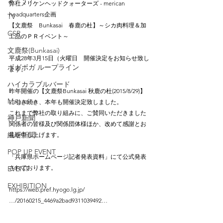
弊社メリケンヘッドクォーターズ - merican 
headquarters企画
TV
【文鹿祭　Bunkasai　春鹿の杜】～シカ肉料理＆加
CSR
工品のＰＲイベント～
文鹿祭(Bunkasai)
平成28年3月15日（火曜日　開催決定をお知らせ致し
ボガボガ ループライン
ます。
ハイカラブルバード
昨年開催の【文鹿祭Bunkasai 秋鹿の杜(2015/8/29)】
Magazine
に引き続き、本年も開催決定致しました。
これまで弊社の取り組みに、ご賛同いただきました
神戸新聞
関係者の皆様及び関係団体様ほか、改めて感謝とお
繊研新聞
礼を申し上げます。
POP UP EVENT
「兵庫県ホームページ記者発表資料」にて公式発表
されております。
EVENT
EXHIBITION
https://web.pref.hyogo.lg.jp/
…/20160215_4469a2bad9311039492…