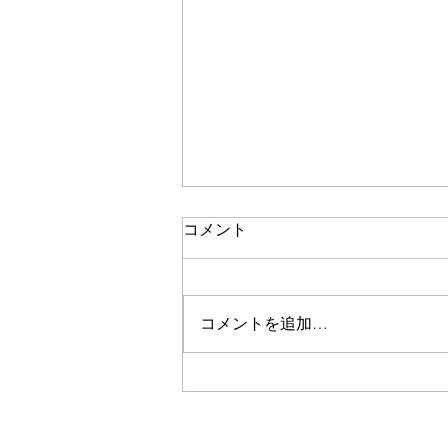
コメント
コメントを追加…
「HYOGOSSIMO（ひょうご
ッシモ）ポップアップマルシ
ェ」2026年4月26日（日）に