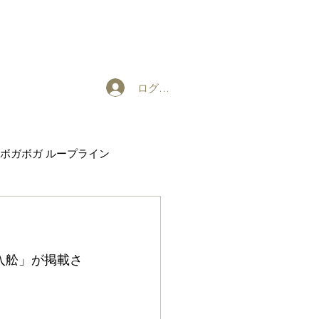
ログイン
ボガボガ ループライン
EXHIBITION
入舩」が掲載さ