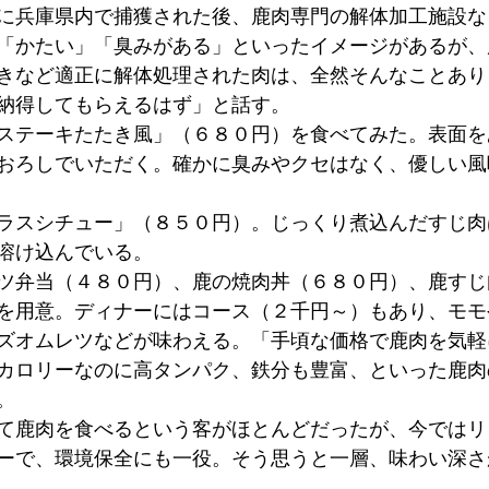
に兵庫県内で捕獲された後、鹿肉専門の解体加工施設な
「かたい」「臭みがある」といったイメージがあるが、
きなど適正に解体処理された肉は、全然そんなことあり
納得してもらえるはず」と話す。
ステーキたたき風」（６８０円）を食べてみた。表面を
おろしでいただく。確かに臭みやクセはなく、優しい風
ラスシチュー」（８５０円）。じっくり煮込んだすじ肉
溶け込んでいる。
ツ弁当（４８０円）、鹿の焼肉丼（６８０円）、鹿すじ
を用意。ディナーにはコース（２千円～）もあり、モモ
ズオムレツなどが味わえる。「手頃な価格で鹿肉を気軽
カロリーなのに高タンパク、鉄分も豊富、といった鹿肉
。
て鹿肉を食べるという客がほとんどだったが、今ではリ
ーで、環境保全にも一役。そう思うと一層、味わい深さ