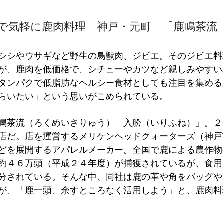
で気軽に鹿肉料理　神戸・元町　「鹿鳴茶流
シシやウサギなど野生の鳥獣肉、ジビエ。そのジビエ料
が、鹿肉を低価格で、シチューやカツなど親しみやすい
タンパクで低脂肪なヘルシー食材としても注目を集める
らいたい」という思いがこめられている。
鳴茶流（ろくめいさりゅう）　入舩（いりふね）」。２
店だ。店を運営するメリケンヘッドクォーターズ（神戸
どを展開するアパレルメーカー。全国で鹿による農作物
約４６万頭（平成２４年度）が捕獲されているが、食用
分されている。そんな中、同社は鹿の革や角をバッグや
が、「鹿一頭、余すところなく活用しよう」と、鹿肉料