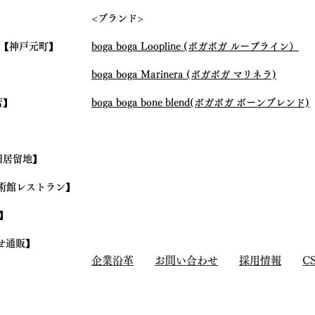
クメイ サリュウ)」取材&掲載
エ精
<ブランド>
いただきました。
【神戸元町】
boga boga Loopline (ボガボガ ループライン）
boga boga Marinera (ボガボガ マリネラ)
店】
boga boga bone blend(ボガボガ ボーンブレンド)
旧居留地】
術館レストラン】
】
せ通販】
企業沿革
お問い合わせ
採用情報
C