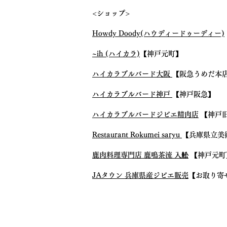
出展します。※11:00～14:00
<ショップ>
のみ出店
Howdy Doody(ハウディードゥーディー)
~ih (ハイカラ)
【神戸元町】
ハイカラブルバード大阪
【阪急うめだ本
ハイカラブルバード神戸
【神戸阪急】
ハイカラブルバードジビエ精肉店
【神戸
Restaurant Rokumei saryu
【兵庫県立美
鹿肉料理専門店 鹿鳴茶流 入舩
【神戸元町
JAタウン 兵庫県産ジビエ販売
【お取り寄