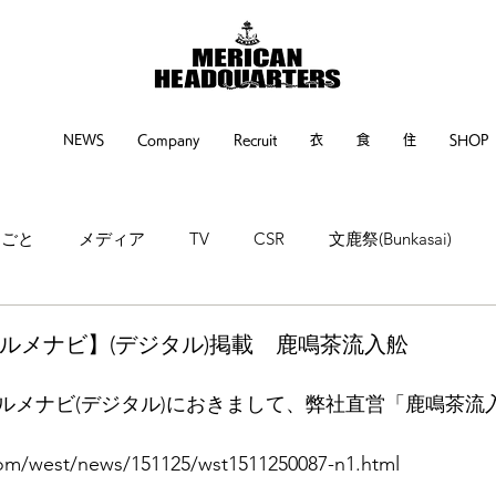
NEWS
Company
Recruit
衣
食
住
SHOP
るごと
メディア
TV
CSR
文鹿祭(Bunkasai)
ne
神戸新聞
繊研新聞
POP UP EVENT
EVENT
グルメナビ】(デジタル)掲載 鹿鳴茶流入舩
ルメナビ(デジタル)におきまして、弊社直営「鹿鳴茶流
com/west/news/151125/wst1511250087-n1.html