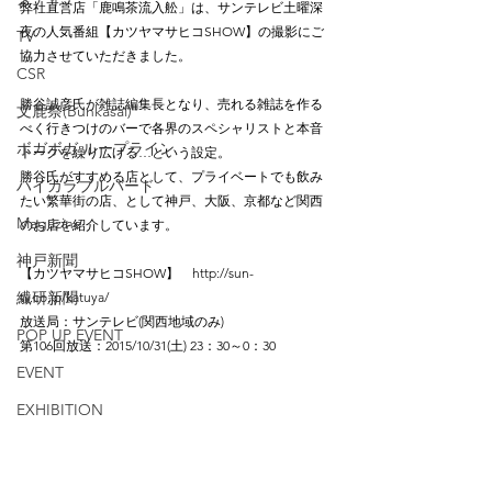
弊社直営店「鹿鳴茶流入舩」は、サンテレビ土曜深
夜の人気番組【カツヤマサヒコSHOW】の撮影にご
TV
協力させていただきました。
CSR
勝谷誠彦氏が雑誌編集長となり、売れる雑誌を作る
文鹿祭(Bunkasai)
べく行きつけのバーで各界のスペシャリストと本音
ボガボガ ループライン
トークを繰り広げる…という設定。
勝谷氏がすすめる店として、プライベートでも飲み
ハイカラブルバード
たい繁華街の店、として神戸、大阪、京都など関西
Magazine
のお店を紹介しています。
神戸新聞
【カツヤマサヒコSHOW】　http://sun-
繊研新聞
tv.co.jp/katuya/
放送局：サンテレビ(関西地域のみ)
POP UP EVENT
第106回放送：2015/10/31(土) 23：30～0：30
EVENT
EXHIBITION