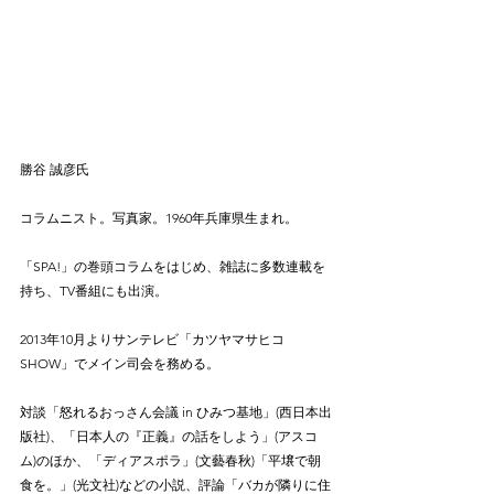
勝谷 誠彦氏
コラムニスト。写真家。1960年兵庫県生まれ。
「SPA!」の巻頭コラムをはじめ、雑誌に多数連載を
持ち、TV番組にも出演。
2013年10月よりサンテレビ「カツヤマサヒコ
SHOW」でメイン司会を務める。
対談「怒れるおっさん会議 in ひみつ基地」(西日本出
版社)、「日本人の『正義』の話をしよう」(アスコ
ム)のほか、「ディアスポラ」(文藝春秋)「平壌で朝
食を。」(光文社)などの小説、評論「バカが隣りに住