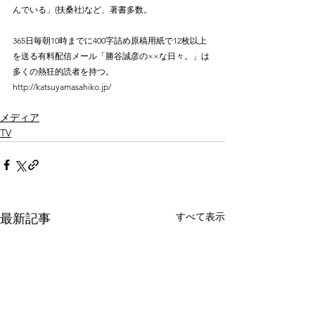
んでいる」(扶桑社)など、著書多数。
365日毎朝10時までに400字詰め原稿用紙で12枚以上
を送る有料配信メール「勝谷誠彦の××な日々。」は
多くの熱狂的読者を持つ。
http://katsuyamasahiko.jp/
メディア
TV
すべて表示
最新記事