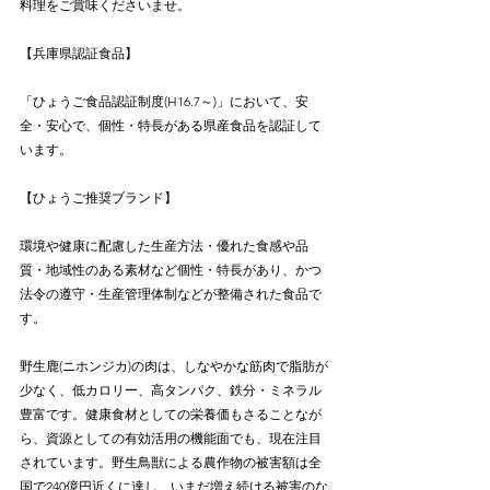
料理をご賞味くださいませ。
【兵庫県認証食品】
「ひょうご食品認証制度(H16.7～)」において、安
全・安心で、個性・特長がある県産食品を認証して
います。
【ひょうご推奨ブランド】
環境や健康に配慮した生産方法・優れた食感や品
質・地域性のある素材など個性・特長があり、かつ
法令の遵守・生産管理体制などが整備された食品で
す。
野生鹿(ニホンジカ)の肉は、しなやかな筋肉で脂肪が
少なく、低カロリー、高タンパク、鉄分・ミネラル
豊富です。健康食材としての栄養価もさることなが
ら、資源としての有効活用の機能面でも、現在注目
されています。野生鳥獣による農作物の被害額は全
国で240億円近くに達し、いまだ増え続ける被害のな