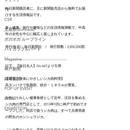
毎日新聞購読者に、主に新聞販売店から無料でお届
TV
けする生活情報誌です。
CSR
食・健康・旅行や趣味などの生活情報満載で、中高
文鹿祭(Bunkasai)
年の女性を中心に幅広く親しまれています。
ボガボガ ループライン
発行(毎月)：毎日新聞社　/　発行部数：2,850,000部
ハイカラブルバード
Magazine
-----------------------------------------------------
以下、【毎日夫人】No.667より引用
神戸新聞
繊研新聞
【環境と身体にやさしいシカ肉料理】
高タンパクで低脂肪、鉄分・ミネラルが豊富。
POP UP EVENT
女性にうれしい健康食材として近年、注目を集める
EVENT
シカ肉の専門店として、2013年9月に神戸で初めてオ
EXHIBITION
ープンした。同店で扱うシカ肉は、すべて兵庫県産
の野生のホンシュウジカ。
「シカ肉というと、高級ジビエのイメージがありま