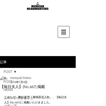
記事
POST
tomoyuki hirano
POST
2015年7月4日
【毎日夫人】(No.667) 掲載
NEWS
このたび、弊社直営「鹿鳴茶流入舩」、【毎日夫
ニホンジカまるごと
人】(No.667)に 掲載いただきました。
メディア