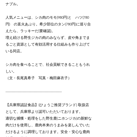
ナブル。
人気メニューは、シカ肉のモモ(980円)と　ハツ(780
円)　の直火あぶり。希少部位のタン(780円)に巡り合
えたら、ラッキーだ(要確認)。
増え続ける野生ジカの肉のみならず、皮や角までま
るごと資源として有効活用する仕組みも作り上げて
いる同店。
シカ肉を食べることで、社会貢献できることもうれ
しい。
（文・長尾真希子　写真・梅田麻衣子）
----------------------------------------------
【兵庫県認証食品】(ひょうご推奨ブランド) 取扱店
として、兵庫県より認可いただいております。
適切な捕獲・処理をした野生鹿(ニホンジカ)の新鮮な
肉だけを使用し、鹿肉本来のうまみを楽しんでいた
だけるように調理しております。安全・安心な鹿肉