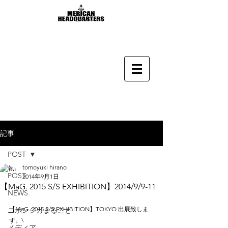
記事
POST
tomoyuki hirano
POST
2014年9月1日
【MaG. 2015 S/S EXHIBITION】2014/9/9-11
NEWS
【MaG. 2015 S/S EXHIBITION】TOKYO 出展致しま
ニホンジカまるごと
す。\
メディア