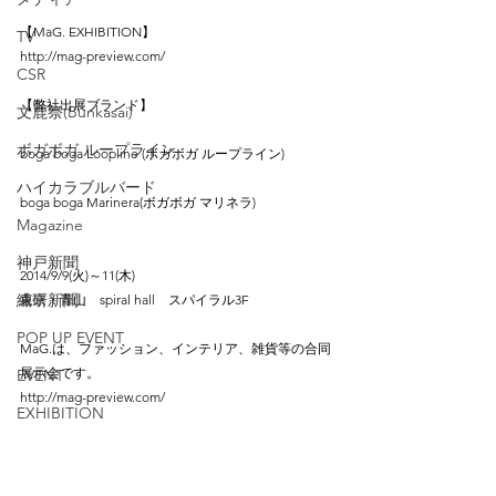
【MaG. EXHIBITION】
TV
http://mag-preview.com/
CSR
【弊社出展ブランド】
文鹿祭(Bunkasai)
ボガボガ ループライン
boga boga Loopline (ボガボガ ループライン)　
ハイカラブルバード
boga boga Marinera(ボガボガ マリネラ)
Magazine
神戸新聞
2014/9/9(火)～11(木)
繊研新聞
東京・青山　spiral hall　スパイラル3F
POP UP EVENT
MaG.は、ファッション、インテリア、雑貨等の合同
展示会です。
EVENT
http://mag-preview.com/
EXHIBITION