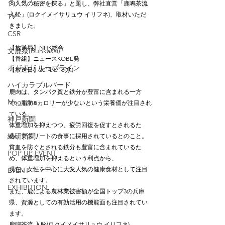
肉人気の秘密を探る」と題し、弊社直営「鹿鳴茶流 
入舩」(ロクイメイサリュウ イリフネ)、取材いただ
TV
きました。
CSR
【放送局】NHK総合
文鹿祭(Bunkasai)
【番組】ニュースKOBE発
ボガボガ ループライン
【放送日】2014/6/18(水)
ハイカラブルバード
鹿肉は、タンパク質と鉄分が豊富に含まれる一方
Magazine
で、脂肪&カロリーが少ないという栄養価が注目され
ている。
神戸新聞
体重増加を抑えつつ、疲労回復を促すとされるた
繊研新聞
め、アスリートの食事に採用されているとのこと。
貧血を防ぐとされる鉄分も豊富に含まれているた
POP UP EVENT
め、体重増加を抑えるという利点から、
現在、女性を中心に大変人気の健康食材として注目
EVENT
されています。
EXHIBITION
また、鹿による農林業被害額が全国トップ3の兵庫
県、資源としての有効活用の機能面も注目されてい
ます。
鹿鳴茶流 入舩(ロクイメイサリュウ イリフネ)　