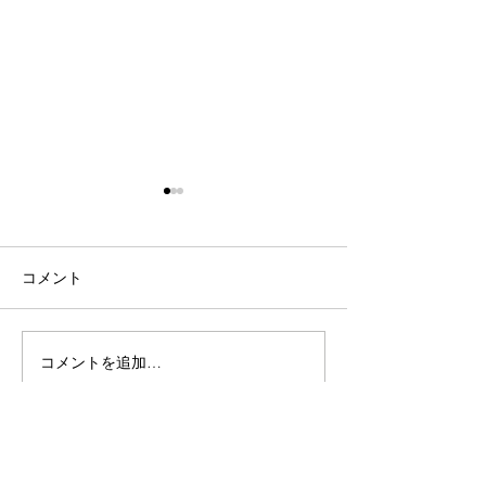
コメント
コメントを追加…
神戸のタウン誌-月刊神戸
大丸神戸店「神
っ子 2025年6月号
うべいち）」(3/1
「Restaurant Rokumei
25(火) 開催) 
saryu(レストラン ロクメ
バードジビエ精
<ショップ>
イ サリュウ)」取材&掲載