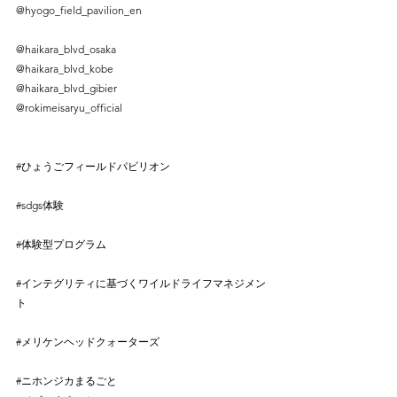
@hyogo_field_pavilion_en⠀
⠀
@haikara_blvd_osaka⠀
@haikara_blvd_kobe⠀
@haikara_blvd_gibier⠀
@rokimeisaryu_official⠀
⠀
⠀
#ひょうごフィールドパビリオン
 ⠀
⠀
#sdgs体験
 ⠀
⠀
#体験型プログラム
 ⠀
⠀
#インテグリティに基づくワイルドライフマネジメン
ト
⠀
⠀
#メリケンヘッドクォーターズ
⠀
⠀
#ニホンジカまるごと
⠀