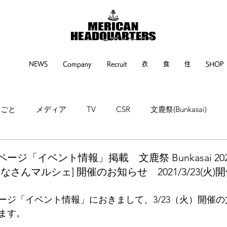
NEWS
Company
Recruit
衣
食
住
SHOP
るごと
メディア
TV
CSR
文鹿祭(Bunkasai)
ne
神戸新聞
繊研新聞
POP UP EVENT
EVENT
ジ「イベント情報」掲載 文鹿祭 Bunkasai 20
さんマルシェ] 開催のお知らせ 2021/3/23(火
ージ「イベント情報」におきまして、3/23（火）開催
ます。