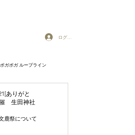
ログイン
ボガボガ ループライン
EXHIBITION
21[ありがと
)開催 生田神社
の文鹿祭について