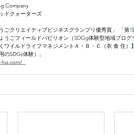
ding Company⠀
ッドクォーターズ
ょうごクリエイティブビジネスグランプリ優秀賞」 「第1回
ょうごフィールドパビリオン（SDGg体験型地域プログ
くワイルドライフマネジメントＡ・Ｂ・Ｃ（衣 食 住）
のSDGs体験）。⠀
n-hq.com/⠀