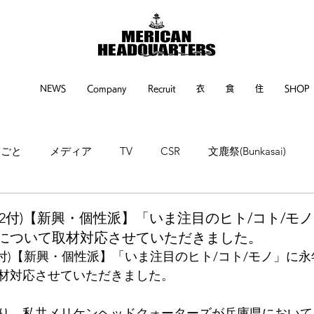
NEWS
Company
Recruit
衣
食
住
SHOP
るごと
メディア
TV
CSR
文鹿祭(Bunkasai)
ne
神戸新聞
繊研新聞
POP UP EVENT
EVENT
/6/12付)【新興・個性派】「いま注目のヒト/コト/
について取材対応させていただきました。
6/12付)【新興・個性派】「いま注目のヒト/コト/モノ」
材対応させていただきました。
り、私共メリケンヘッドクォーターズが兵庫県において