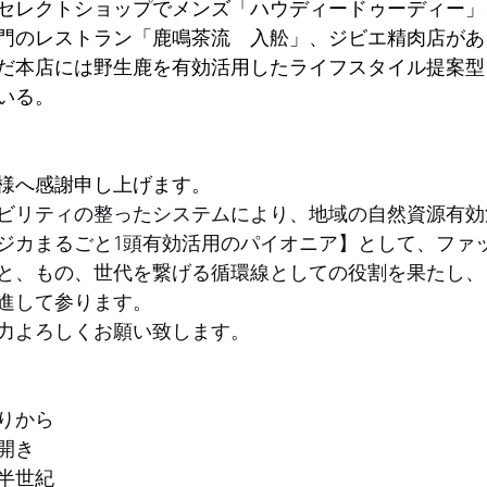
セレクトショップでメンズ「ハウディードゥーディー」
門のレストラン「鹿鳴茶流　入舩」、ジビエ精肉店があ
だ本店には野生鹿を有効活用したライフスタイル提案型
いる。
様へ感謝申し上げます。
ビリティの整ったシステムにより、地域の自然資源有効
ジカまるごと1頭有効活用のパイオニア】として、ファ
と、もの、世代を繋げる循環線としての役割を果たし、
進して参ります。⠀
力よろしくお願い致します。
りから⠀
開き⠀
半世紀​