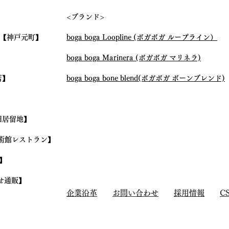
エ振興事業について取材いた
つい
<ブランド>
だきました。
【神戸元町】
boga boga Loopline (ボガボガ ループライン）
boga boga Marinera (ボガボガ マリネラ)
店】
boga boga bone blend(ボガボガ ボーンブレンド)
旧居留地】
術館レストラン】
】
せ通販】
企業沿革
お問い合わせ
採用情報
C