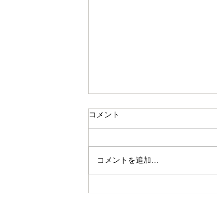
コメント
コメントを追加…
日本経済新聞 (2025/12/27付)
「データで読む 地域再生」
欄"兵庫・奈良 ハンター育つ