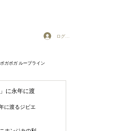
ログイン
ボガボガ ループライン
EXHIBITION
モノ」に永年に渡
に永年に渡るジビエ
ニホンジカの利