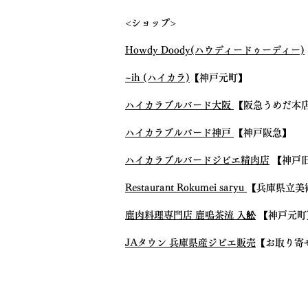
門戸広げて10年で１割超伸
<ショップ>
び" にて、弊社代表の入舩が
ジビエ振興事業について取材
Howdy Doody(ハウディードゥーディー)
対応させていただきました。
~ih (ハイカラ)
【神戸元町】
ハイカラブルバード大阪
【阪急うめだ本
ハイカラブルバード神戸
【神戸阪急】
ハイカラブルバードジビエ精肉店
【神戸
Restaurant Rokumei saryu
【兵庫県立美
鹿肉料理専門店 鹿鳴茶流 入舩
【神戸元町
JAタウン 兵庫県産ジビエ販売
【お取り寄