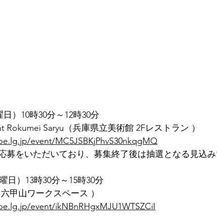
曜日）10時30分～12時30分
nt Rokumei Saryu（兵庫県立美術館 2Fレストラン ）
.kobe.lg.jp/event/MC5JSBKjPhvS30nkqgMQ
応募をいただいており、募集終了後は抽選となる見込み
水曜日）13時30分～15時30分
（六甲山ワークスペース ）
kobe.lg.jp/event/ikNBnRHgxMJU1WTSZCiI