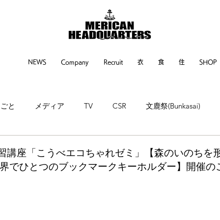
NEWS
Company
Recruit
衣
食
住
SHOP
るごと
メディア
TV
CSR
文鹿祭(Bunkasai)
ne
神戸新聞
繊研新聞
POP UP EVENT
EVENT
習講座「こうべエコちゃれゼミ」【森のいのちを
世界でひとつのブックマークキーホルダー】開催の