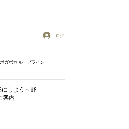
ログイン
ボガボガ ループライン
EXHIBITION
形にしよう～野
ご案内