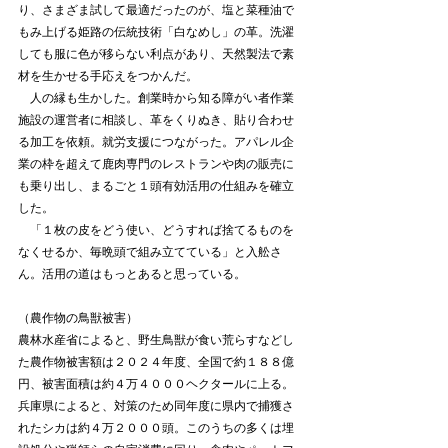
り、さまざま試して最適だったのが、塩と菜種油で
もみ上げる姫路の伝統技術「白なめし」の革。洗濯
しても服に色が移らない利点があり、天然製法で素
材を生かせる手応えをつかんだ。
　人の縁も生かした。創業時から知る障がい者作業
施設の運営者に相談し、革をくりぬき、貼り合わせ
る加工を依頼。就労支援につながった。アパレル企
業の枠を超えて鹿肉専門のレストランや肉の販売に
も乗り出し、まるごと１頭有効活用の仕組みを確立
した。
　「１枚の皮をどう使い、どうすれば捨てるものを
なくせるか、毎晩頭で組み立てている」と入舩さ
ん。活用の道はもっとあると思っている。
（農作物の鳥獣被害）
農林水産省によると、野生鳥獣が食い荒らすなどし
た農作物被害額は２０２４年度、全国で約１８８億
円、被害面積は約４万４０００ヘクタールに上る。
兵庫県によると、対策のため同年度に県内で捕獲さ
れたシカは約４万２０００頭。このうちの多くは埋