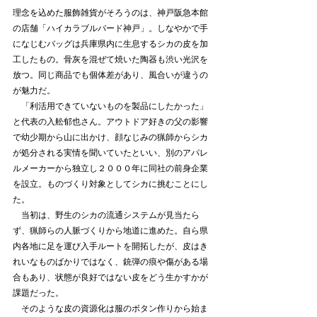
理念を込めた服飾雑貨がそろうのは、神戸阪急本館
の店舗「ハイカラブルバード神戸」。しなやかで手
になじむバッグは兵庫県内に生息するシカの皮を加
工したもの。骨灰を混ぜて焼いた陶器も渋い光沢を
放つ。同じ商品でも個体差があり、風合いが違うの
が魅力だ。
　「利活用できていないものを製品にしたかった」
と代表の入舩郁也さん。アウトドア好きの父の影響
で幼少期から山に出かけ、顔なじみの猟師からシカ
が処分される実情を聞いていたといい、別のアパレ
ルメーカーから独立し２０００年に同社の前身企業
を設立。ものづくり対象としてシカに挑むことにし
た。
　当初は、野生のシカの流通システムが見当たら
ず、猟師らの人脈づくりから地道に進めた。自ら県
内各地に足を運び入手ルートを開拓したが、皮はき
れいなものばかりではなく、銃弾の痕や傷がある場
合もあり、状態が良好ではない皮をどう生かすかが
課題だった。
　そのような皮の資源化は服のボタン作りから始ま