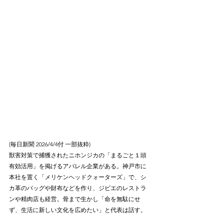
(毎日新聞 2026/4/4付 一部抜粋)
獣害対策で捕獲されたニホンジカの「まるごと１頭
有効活用」を掲げるアパレル企業がある。神戸市に
本社を置く「メリケンヘッドクォーターズ」で、シ
カ革のバッグや財布などを作り、ジビエのレストラ
ンや精肉店も経営。骨まで生かし「命を無駄にせ
ず、生活に新しい文化を広めたい」と代表は話す。