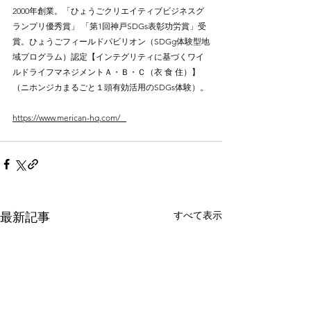
2000年創業。「ひょうごクリエイティブビジネスグ
ランプリ優秀賞」 「第1回神戸SDGs表彰功労賞」受
賞。ひょうごフィールドパビリオン（SDGg体験型地
域プログラム）認定【インテグリティに基づくワイ
ルドライフマネジメントＡ・Ｂ・Ｃ（衣 食 住）】
（ニホンジカまるごと１頭有効活用のSDGs体験）。
⠀
https://www.merican-hq.com/⠀
すべて表示
最新記事