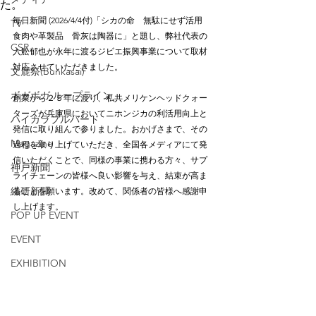
た。
毎日新聞 (2026/4/4付)「シカの命　無駄にせず活用　
TV
食肉や革製品　骨灰は陶器に」と題し、弊社代表の
CSR
入舩郁也が永年に渡るジビエ振興事業について取材
対応させていただきました。
文鹿祭(Bunkasai)
ボガボガ ループライン
創業から２５年に渡り、私共メリケンヘッドクォー
ターズが兵庫県においてニホンジカの利活用向上と
ハイカラブルバード
発信に取り組んで参りました。おかげさまで、その
Magazine
過程を取り上げていただき、全国各メディアにて発
信いただくことで、同様の事業に携わる方々、サプ
神戸新聞
ライチェーンの皆様へ良い影響を与え、結束が高ま
繊研新聞
ることを願います。改めて、関係者の皆様へ感謝申
し上げます。
POP UP EVENT
EVENT
EXHIBITION