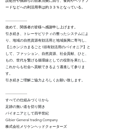
設処分や猟師らの自家消費に回り、食肉やペットフ
ードなどへの利活用率は約３３％となっている。
------------------
改めて、関係者の皆様へ感謝申し上げます。
引き続き、トレーサビリティの整ったシステムによ
り、地域の自然資源有効活用と地域振興に寄与し、
【ニホンジカまるごと1頭有効活用のパイオニア】と
して、ファッション、自然資源、社会貢献、ひと、
もの、世代を繋げる循環線としての役割を果たし、
これからも社会へ貢献できるよう邁進して参りま
す。⠀
引き続きご理解ご協力よろしくお願い致します。
------------------
すべての仕組みづくりから⠀
足跡の無い道を切り開き⠀
パイオニアとして四半世紀​
Gibier General trading Company⠀
株式会社メリケンヘッドクォーターズ