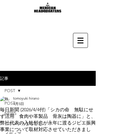
記事
POST
tomoyuki hirano
POST
4月5日
毎日新聞 (2026/4/4付)「シカの命 無駄にせ
NEWS
ず活用 食肉や革製品 骨灰は陶器に」と、
弊社代表の入舩郁也が永年に渡るジビエ振興
ニホンジカまるごと
事業について取材対応させていただきまし
メディア