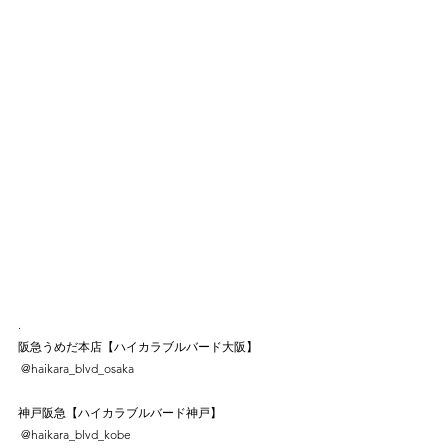
.
阪急うめだ本店【ハイカラブルバード大阪】⠀
 @haikara_blvd_osaka⠀
⠀
神戸阪急【ハイカラブルバード神戸】⠀
 @haikara_blvd_kobe⠀