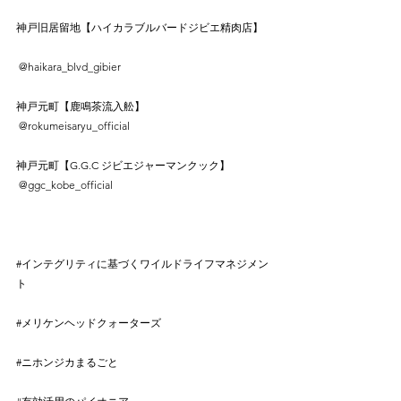
⠀
神戸旧居留地【ハイカラブルバードジビエ精肉店】
⠀
 @haikara_blvd_gibier⠀
⠀
神戸元町【鹿鳴茶流入舩】⠀
 @rokumeisaryu_official⠀
⠀
神戸元町【G.G.C ジビエジャーマンクック】⠀
 @ggc_kobe_official⠀
⠀
#インテグリティに基づくワイルドライフマネジメン
ト
⠀
⠀
#メリケンヘッドクォーターズ
⠀
⠀
#ニホンジカまるごと
⠀
⠀