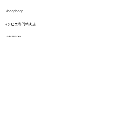
⠀
#bogaboga
⠀
⠀
#ジビエ専門精肉店
⠀
⠀
#神戸阪急
⠀
⠀
#阪急百貨店
すべて表示
最新記事