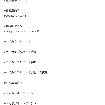
#有効活用のパイオニア
⠀
⠀
#美容鹿肉
®︎⠀
#beautyvenison
®︎⠀
⠀
#高機能鹿肉
®︎⠀
#highperformancevenison
®︎⠀
⠀
#ハイカラブルバード
⠀
⠀
#ハイカラブルバード大阪
⠀
⠀
#ハイカラブルバード神戸
⠀
⠀
#ハイカラブルバードジビエ精肉店
⠀
⠀
#ジビエ精肉店
⠀
⠀
#ボガボガループライン
 ⠀
⠀
#ボガボガボーンブレンド
⠀