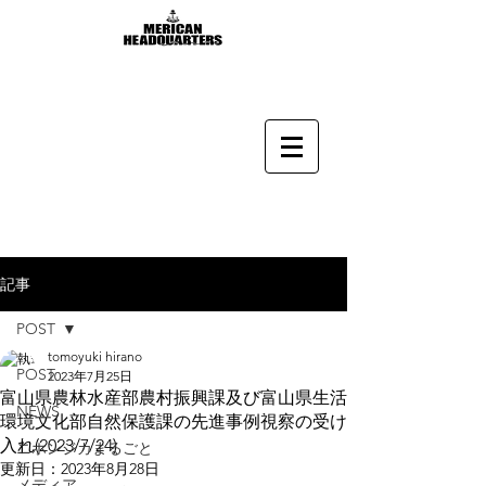
記事
POST
tomoyuki hirano
POST
2023年7月25日
富山県農林水産部農村振興課及び富山県生活
NEWS
環境文化部自然保護課の先進事例視察の受け
入れ(2023/7/24)
ニホンジカまるごと
更新日：
2023年8月28日
メディア