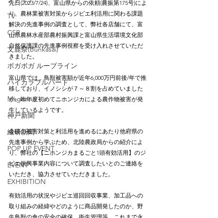
先日(2023/7/24)、富山県からの依頼(農振第175号)によ
り、農林業被害対策からジビエ利活用に関わる課題
TV
解決の先進事例の調査として、弊社各店舗にて、富
CSR
山県農林水産部農村振興課と富山県生活環境文化部
自然保護課の先進事例視察を受け入れさせていただ
文鹿祭(Bunkasai)
きました。⠀
ボガボガ ループライン
⠀
富山県では、鳥獣被害額が近年6,000万円前後/年で推
ハイカラブルバード
移しており、イノシシが７～８割を占めていました
Magazine
が、昨年度初めてニホンジカによる農作物被害が発
生しているようです。⠀
神戸新聞
⠀
繊研新聞
今後の被害対策と利活用を進めるにあたり他府県の
先進事例から学ぶため、北陸農政局からの紹介によ
POP UP EVENT
り、弊社の【ニホンジカまるごと1頭有効活用】のジ
ビエ振興事業内容について調査したいとのご連絡を
EVENT
いただき、協力させていただきました。⠀
EXHIBITION
⠀
有効活用の状況やジビエ巡回回収事業、加工品への
取り組みの経緯やどのように商品開発したのか、野
生鳥獣の食の安全の確保、衛生管理等、これまで永