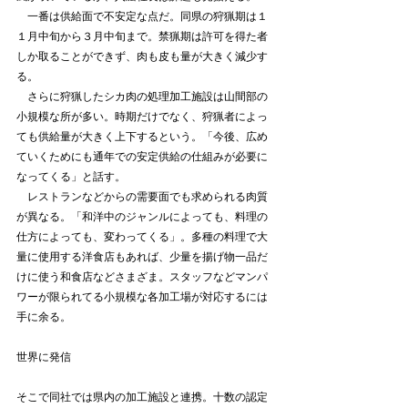
　一番は供給面で不安定な点だ。同県の狩猟期は１
１月中旬から３月中旬まで。禁猟期は許可を得た者
しか取ることができず、肉も皮も量が大きく減少す
る。
　さらに狩猟したシカ肉の処理加工施設は山間部の
小規模な所が多い。時期だけでなく、狩猟者によっ
ても供給量が大きく上下するという。「今後、広め
ていくためにも通年での安定供給の仕組みが必要に
なってくる」と話す。
　レストランなどからの需要面でも求められる肉質
が異なる。「和洋中のジャンルによっても、料理の
仕方によっても、変わってくる」。多種の料理で大
量に使用する洋食店もあれば、少量を揚げ物一品だ
けに使う和食店などさまざま。スタッフなどマンパ
ワーが限られてる小規模な各加工場が対応するには
手に余る。
世界に発信
そこで同社では県内の加工施設と連携。十数の認定