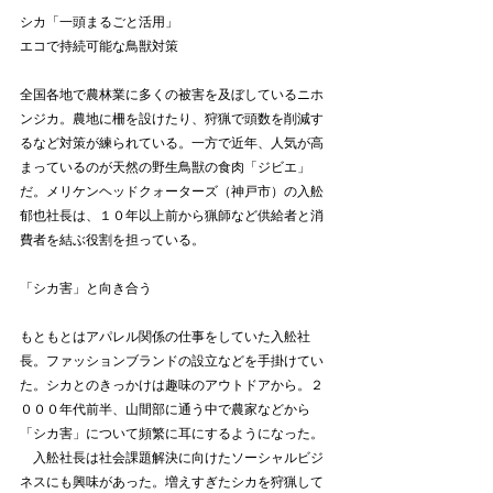
シカ「一頭まるごと活用」　
エコで持続可能な鳥獣対策
全国各地で農林業に多くの被害を及ぼしているニホ
ンジカ。農地に柵を設けたり、狩猟で頭数を削減す
るなど対策が練られている。一方で近年、人気が高
まっているのが天然の野生鳥獣の食肉「ジビエ」
だ。メリケンヘッドクォーターズ（神戸市）の入舩
郁也社長は、１０年以上前から猟師など供給者と消
費者を結ぶ役割を担っている。
「シカ害」と向き合う
もともとはアパレル関係の仕事をしていた入舩社
長。ファッションブランドの設立などを手掛けてい
た。シカとのきっかけは趣味のアウトドアから。２
０００年代前半、山間部に通う中で農家などから
「シカ害」について頻繁に耳にするようになった。
　入舩社長は社会課題解決に向けたソーシャルビジ
ネスにも興味があった。増えすぎたシカを狩猟して