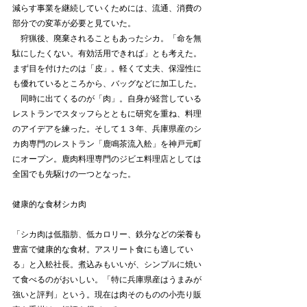
減らす事業を継続していくためには、流通、消費の
部分での変革が必要と見ていた。
　狩猟後、廃棄されることもあったシカ。「命を無
駄にしたくない。有効活用できれば」とも考えた。
まず目を付けたのは「皮」。軽くて丈夫、保湿性に
も優れているところから、バッグなどに加工した。
　同時に出てくるのが「肉」。自身が経営している
レストランでスタッフらとともに研究を重ね、料理
のアイデアを練った。そして１３年、兵庫県産のシ
カ肉専門のレストラン「鹿鳴茶流入舩」を神戸元町
にオープン。鹿肉料理専門のジビエ料理店としては
全国でも先駆けの一つとなった。
健康的な食材シカ肉
「シカ肉は低脂肪、低カロリー、鉄分などの栄養も
豊富で健康的な食材。アスリート食にも適してい
る」と入舩社長。煮込みもいいが、シンプルに焼い
て食べるのがおいしい。「特に兵庫県産はうまみが
強いと評判」という。現在は肉そのものの小売り販