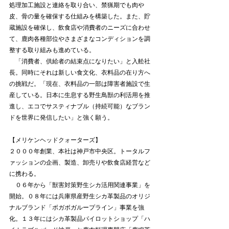
処理加工施設と連絡を取り合い、禁猟期でも肉や
皮、骨の量を確保する仕組みを構築した。また、貯
蔵施設を確保し、飲食店や消費者のニーズに合わせ
て、鹿肉各種部位やさまざまなコンディションを調
整する取り組みも進めている。
　「消費者、供給者の結束点になりたい」と入舩社
長。同時にそれは新しい食文化、衣料品の在り方へ
の挑戦だ。「現在、衣料品の一部は障害者施設で生
産している。日本に生息する野生鳥獣の利活用を推
進し、エコでサスティナブル（持続可能）なブラン
ドを世界に発信したい」と強く願う。
【メリケンヘッドクォーターズ】
２０００年創業、本社は神戸市中央区。トータルフ
ァッションの企画、製造、卸売りや飲食店経営など
に携わる。
　０６年から「獣害対策野生シカ活用関連事業」を
開始。０８年には兵庫県産野生シカ革製品のオリジ
ナルブランド「ボガボガループライン」事業を強
化。１３年にはシカ革製品パイロットショップ「ハ