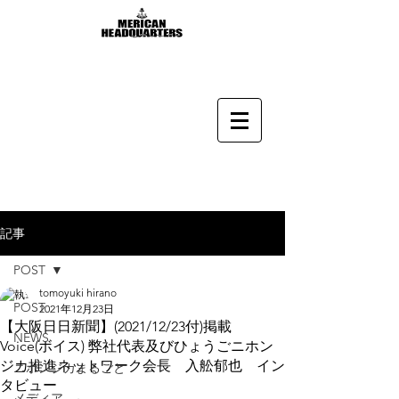
記事
POST
tomoyuki hirano
POST
2021年12月23日
【大阪日日新聞】(2021/12/23付)掲載
NEWS
Voice(ボイス) 弊社代表及びひょうごニホン
ジカ推進ネットワーク会長 入舩郁也 イン
ニホンジカまるごと
タビュー
メディア