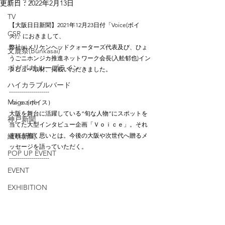
更新日：
2022年2月13日
.
TV
【大阪日日新聞】2021年12月23日付「Voice(ボイ
CSR
ス)」におきまして、
弊社㈱メリケンヘッドクォーターズ代表及び、ひょ
文鹿祭(Bunkasai)
うごニホンジカ推進ネットワーク会長(入舩郁也)イン
ボガボガ ループライン
タビュー取材、掲載いただきました。
ハイカラブルバード
--------------------
Magazine
Voice（ボイス）
大阪を舞台に活躍している“旬な人物”にスポットを
神戸新聞
当てた大型インタビュー企画「Ｖｏｉｃｅ」。それ
繊研新聞
ぞれが抱く思いとは。今後の大阪や次世代へ贈るメ
ッセージを語っていただく。
POP UP EVENT
--------------------
EVENT
EXHIBITION