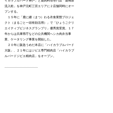
イカラブルバード神戸」と鹿肉料理専門店「鹿鳴茶
流入舩」を神戸元町三宮エリアに２店舗同時にオー
プンする。
　１５年に「鹿に纏（まつ）わる衣食業態プロジェ
クト（まるごと一頭有効活用）」で「ひょうごクリ
エイティブビジネスグランプリ」優秀賞受賞。１７
年からは兵庫県庁などの公共機関へシカ肉弁当事
業、ケータリング事業を開始した。
　２０年に阪急うめだ本店に「ハイカラブルバード
大阪」、２１年にはジビエ専門精肉店「ハイカラブ
ルバードジビエ精肉店」をオープン。
---------------------------------