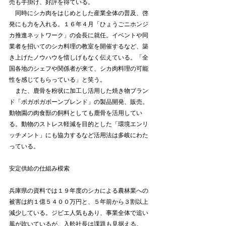
売も手掛け、好評を得ている。
　同時にシカ肉をはじめとした産業全体の普及、啓
発にも力を入れる。１６年４月「ひょうごニホンジ
カ推進ネットワーク」の会長に就任。イベントや同
業者を招いてのシカ料理の教室を開催するなど、築
き上げたノウハウを惜しげもなく伝えている。「全
国各地のシェフや関係者が来て、シカ肉料理の可能
性を感じてもらっている」と笑う。
　また、鹿骨を粉状に加工し活用した焼き物ブラン
ド「ボガボガボーンブレンド」の製品開発、販売。
動物園の肉食獣の飼料としても鹿骨を活用してい
る。動物のストレス軽減を目的とした「環境エンリ
ッチメント」にも協力するなど活用法は多岐にわた
っている。
安定供給の仕組み模索
兵庫県の資料では１９年度のシカによる農林業への
被害は約１億５４００万円と、５年前から３割以上
減少している。ジビエ人気もあり、事業全体で追い
風が吹いているが、入舩社長は課題も見据える。