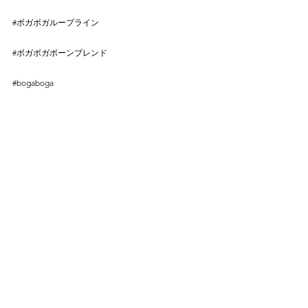
⠀
#ボガボガループライン
 ⠀
⠀
#ボガボガボーンブレンド
⠀
⠀
#bogaboga
⠀
⠀
#神戸ジビエ
⠀
⠀
#ジビエ専門精肉店
⠀
⠀
#阪急うめだ本店
⠀
⠀
#阪急百貨店うめだ本店
#鹿肉コロッケ
#学校給食
#ジビエコロッケ
#SDGs