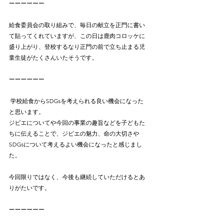
ーーーーーー
給食委員会の取り組みで、毎日の献立を正門に書い
て貼ってくれていますが、この日は鹿肉コロッケに
盛り上がり、登校するなり正門の前で立ち止まる児
童生徒がたくさんいたそうです。	 
ーーーーーー
 学校給食からSDGsを考えられる良い機会になった
と思います。	 	 	 	 	 
ジビエについてや今回の事業の趣旨などを子どもた
ちに伝えることで、ジビエの魅力、命の大切さや
SDGsについて考えるよい機会になったと感じまし
た。
今回限りではなく、今後も継続していただけるとあ
りがたいです。
ーーーーーー