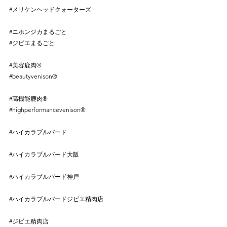
#メリケンヘッドクォーターズ
⠀
⠀
#ニホンジカまるごと
⠀
#ジビエまるごと
⠀
⠀
#美容鹿肉
®︎⠀
#beautyvenison
®︎⠀
⠀
#高機能鹿肉
®︎⠀
#highperformancevenison
®︎⠀
⠀
#ハイカラブルバード
⠀
⠀
#ハイカラブルバード大阪
⠀
⠀
#ハイカラブルバード神戸
⠀
⠀
#ハイカラブルバードジビエ精肉店
⠀
⠀
#ジビエ精肉店
⠀