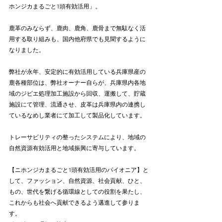
ホンジカまるごと1頭有効活用」。
鹿革のみならず、鹿肉、鹿角、鹿骨まで無駄なく活
用する取り組みも、国内他府県でも見聞するように
なりました。⠀
弊社が永年、安定的に有効活用している兵庫県産の
鹿各種部位は、弊社オーナー自らが、兵庫県内各地
域のジビエ処理加工施設から回収、運搬して、貯蔵
施設にて管理、流通させ、皮革は兵庫県内の連携し
ているなめし業者にて加工して製品化しています。
トレーサビリティの整ったシステムにより、地域の
自然資源有効活用と地域振興に寄与しています。
【ニホンジカまるごと1頭有効活用のパイオニア】と
して、ファッション、自然資源、社会貢献、ひと、
もの、世代を繋げる循環線としての役割を果たし、
これからも社会へ貢献できるよう邁進して参りま
す。