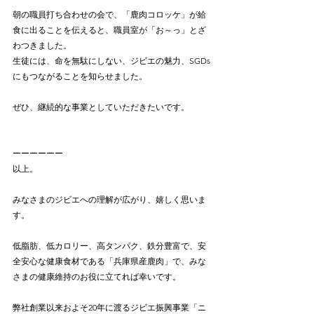
朝の職員打ち合わせの会で、「鹿肉コロッケ」が給
食に出ることを伝えると、職員室が「お～っ」とざ
わつきました。	 	 	 	 	 
生徒には、命を無駄にしない、ジビエの魅力、SGDs
にもつながることを知らせました。 
ぜひ、継続的な事業としていただきたいです。	 
ーーーーーー
以上。
みなさまのジビエへの理解が広がり、嬉しく思いま
す。
低脂肪、低カロリー、高タンパク、鉄分豊富で、安
全安心な健康食材である「兵庫県産鹿肉」で、みな
さまの健康維持のお役に立てれば幸いです。
弊社創業以来およそ20年に渡るジビエ振興事業「ニ