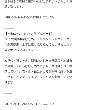
引き続きご理解ご協力いただけますようよろしくお
願い致します。
MERICAN HEADQUARTERS  CO.,LTD⠀
----------
【〜ih&blvd.】(ハイカラブルバード)
ジビエ振興事業はじめ、メリケンヘッドクォーター
ズ創業以来、永年に渡り取り組んでまいりましたサ
ステナブルプロジェクト。
次世代へ繋ぐべき、調和のとれた自然環境と地域自
然資源。それらはひとの手により、受け継がれ、循
環していく。衣・食・住における繋がりに想いを巡
らせる、インテリジェントシングスを創造してまい
ります。
--------
.⠀
MERICAN HEADQUARTERS  CO.,LTD⠀
⠀