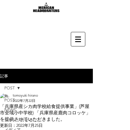
記事
POST
tomoyuki hirano
POST
2022年7月22日
「兵庫県産シカ肉学校給食提供事業」(芦屋
NEWS
市全域小中学校) 「兵庫県産鹿肉コロッケ」
を提供させていただきました。
ニホンジカまるごと
更新日：
2022年7月25日
メディア