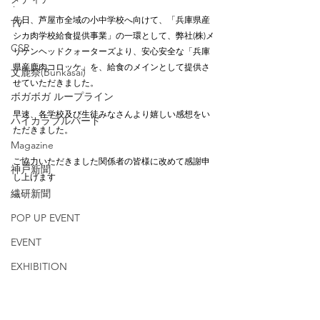
.
先日、芦屋市全域の小中学校へ向けて、「兵庫県産
TV
シカ肉学校給食提供事業」の一環として、弊社(株)メ
CSR
リケンヘッドクォーターズより、安心安全な「兵庫
県産鹿肉コロッケ」を、給食のメインとして提供さ
文鹿祭(Bunkasai)
せていただきました。
ボガボガ ループライン
早速、各学校及び生徒みなさんより嬉しい感想をい
ハイカラブルバード
ただきました。
Magazine
ご協力いただきました関係者の皆様に改めて感謝申
神戸新聞
し上げます
繊研新聞
POP UP EVENT
EVENT
EXHIBITION