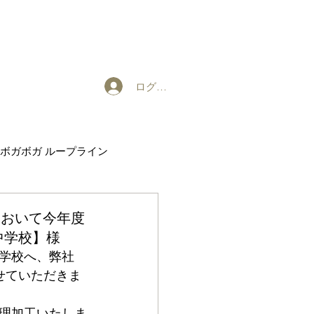
ログイン
ボガボガ ループライン
EXHIBITION
において今年度
中学校】様
学校へ、弊社
せていただきま
理加工いたしま