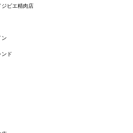
ドジビエ精肉店
⠀
イン
 ⠀
レンド
⠀