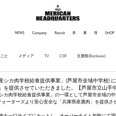
NEWS
Company
Recruit
衣
食
住
SHOP
るごと
メディア
TV
CSR
文鹿祭(Bunkasai)
ne
神戸新聞
繊研新聞
POP UP EVENT
EVENT
県産シカ肉学校給食提供事業」(芦屋市全域中学校) 
」を提供させていただきました。【芦屋市立山手
シカ肉学校給食提供事業」の一環として芦屋市全域の中
ドクォーターズより安心安全な「兵庫県産鹿肉」を提供さ
肉を一口サイズにカットし、オーバーナイト加熱にて調