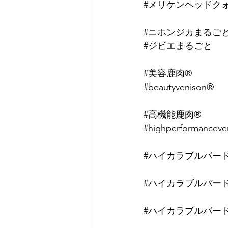
#メリケンヘッドク
⠀
#ニホンジカまるご
#ジビエまるごと
⠀
⠀
#美容鹿肉
®︎⠀
#beautyvenison
®︎⠀
⠀
#高機能鹿肉
®︎⠀
#highperformanceve
⠀
#ハイカラブルバー
⠀
#ハイカラブルバー
⠀
#ハイカラブルバー
⠀