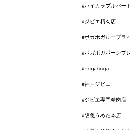
#ハイカラブルバー
⠀
#ジビエ精肉店
⠀
⠀
#ボガボガループラ
⠀
#ボガボガボーンブ
⠀
#bogaboga
⠀
⠀
#神戸ジビエ
⠀
⠀
#ジビエ専門精肉店
⠀
⠀
#阪急うめだ本店
⠀
⠀