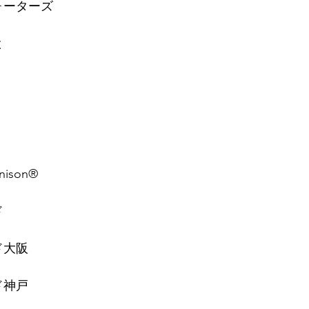
ォーターズ
⠀
と
⠀
nison
®︎⠀
ド
⠀
ド大阪
⠀
ド神戸
⠀